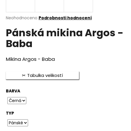
a
j
Průměrné
Neohodnoceno
Podrobnosti hodnocení
í
hodnocení
t
Pánská mikina Argos -
produktu
je
?
Baba
0,0
z
5
hvězdiček.
Mikina Argos - Baba
HLEDAT
Tabulka velikostí
BARVA
D
o
p
o
TYP
r
u