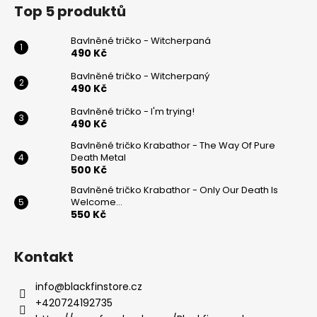
á
Top 5 produktů
p
a
Bavlněné tričko - Witcherpaná
t
490 Kč
í
Bavlněné tričko - Witcherpaný
490 Kč
Bavlněné tričko - I'm trying!
490 Kč
Bavlněné tričko Krabathor - The Way Of Pure
Death Metal
500 Kč
Bavlněné tričko Krabathor - Only Our Death Is
Welcome...
550 Kč
Kontakt
info
@
blackfinstore.cz
+420724192735