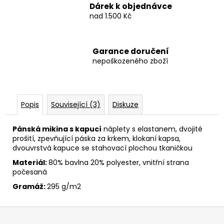
Dárek k objednávce
nad 1.500 Kč
Garance doručení
nepoškozeného zboží
Popis
Související (3)
Diskuze
Pánská mikina s kapucí
náplety s elastanem, dvojité
prošití, zpevňující páska za krkem, klokaní kapsa,
dvouvrstvá kapuce se stahovací plochou tkaničkou
Materiál:
80% bavlna 20% polyester, vnitřní strana
počesaná
Gramáž:
295 g/m2
Z