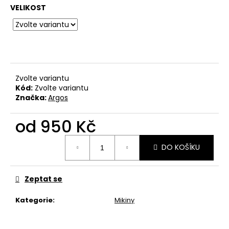
č
VELIKOST
u
j
e
m
e
Zvolte variantu
BAVLNĚNÉ
Kód:
Zvolte variantu
TRIČKO
Značka:
Argos
KRABATHOR
-
od
950 Kč
THE
WAY
Měrná
OF
DO KOŠÍKU
PURE
cena:
DEATH
METAL
Zeptat se
500
Kč
Kategorie
:
Mikiny