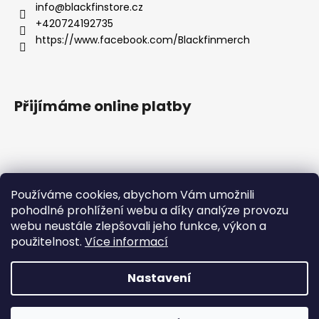
info
@
blackfinstore.cz
+420724192735
https://www.facebook.com/Blackfinmerch
Přijímáme online platby
Používáme cookies, abychom Vám umožnili
pohodlné prohlížení webu a díky analýze provozu
Základní zásady ochrany osobních údajů |
webu neustále zlepšovali jeho funkce, výkon a
Všeobecné obchodní podmínky |
Správná péče o potisk |
Reklamace
použitelnost.
Více informací
Nastavení
Milí zákazníci, velice Vás prosíme, abyste objednávky, které
Vytvořil Shoptet
chcete doručit po ČR, platili pouze v českých korunách. Při
platbě v eurech tato úhrada způsobuje chybu a nelze
Copyright 2026
Blackfin Merchandise
. Všechna práva