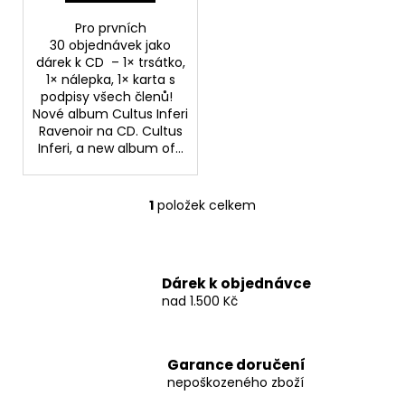
č
ů
u
Pro prvních
j
30 objednávek jako
e
dárek k CD – 1× trsátko,
m
1× nálepka, 1× karta s
podpisy všech členů!
e
Nové album Cultus Inferi
Ravenoir na CD. Cultus
Inferi, a new album of...
BAVLNĚNÉ
TRIČKO
KRABATHOR
-
1
položek celkem
O
THE
v
WAY
OF
l
PURE
á
DEATH
Dárek k objednávce
d
METAL
nad 1.500 Kč
a
500
c
Kč
í
Garance doručení
p
nepoškozeného zboží
r