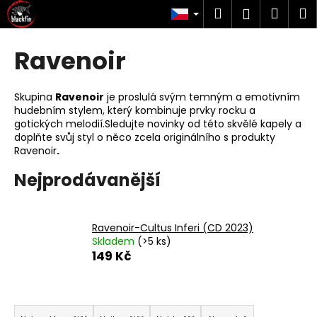
K
Přejít
Hledat
Náku
M
Přihlášen
na
o
obsah
Zpět
Zpět
košík
š
Ravenoir
í
C
k
o
Skupina
Ravenoir
je proslulá svým temným a emotivním
p
hudebním stylem, který kombinuje prvky rocku a
gotických melodií.Sledujte novinky od této skvělé kapely a
o
doplňte svůj styl o něco zcela originálního s produkty
t
Ravenoir
.
ř
Nejprodávanější
e
b
u
Ravenoir-Cultus Inferi (CD 2023)
j
Skladem
(>5 ks)
149 Kč
e
t
e
Ř
n