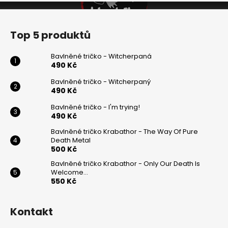
v
Z
k
y
á
Top 5 produktů
v
p
ý
a
Bavlněné tričko - Witcherpaná
p
t
490 Kč
i
í
s
Bavlněné tričko - Witcherpaný
490 Kč
u
Bavlněné tričko - I'm trying!
490 Kč
Bavlněné tričko Krabathor - The Way Of Pure
Death Metal
500 Kč
Bavlněné tričko Krabathor - Only Our Death Is
Welcome...
550 Kč
Kontakt