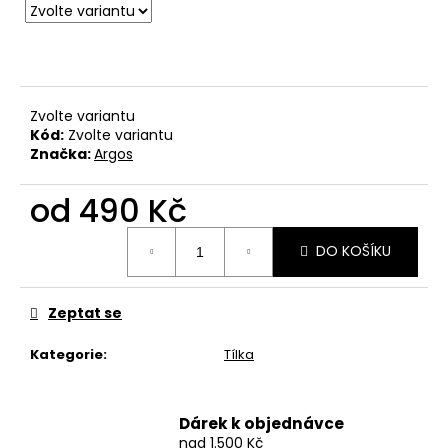
č
u
j
e
m
e
Zvolte variantu
Kód:
Zvolte variantu
Značka:
Argos
BAVLNĚNÉ
TRIČKO
od
490 Kč
-
WITCHERPANÁ
Měrná
490
DO KOŠÍKU
cena:
Kč
Zeptat se
Kategorie
:
Tílka
Dárek k objednávce
nad 1.500 Kč