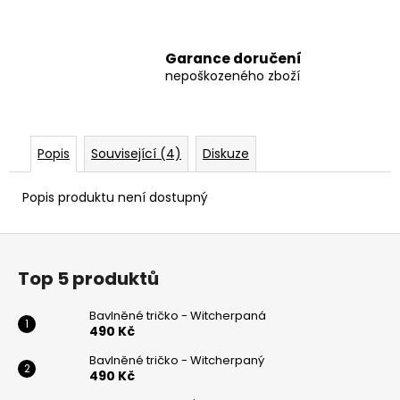
Garance doručení
nepoškozeného zboží
Popis
Související (4)
Diskuze
Popis produktu není dostupný
Z
á
Top 5 produktů
p
a
Bavlněné tričko - Witcherpaná
t
490 Kč
í
Bavlněné tričko - Witcherpaný
490 Kč