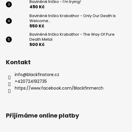
Bavlněné tričko - I'm trying!
490 Kč
Bavlněné tričko Krabathor - Only Our Death Is
Welcome...
550 Kč
Bavlněné tričko Krabathor - The Way Of Pure
Death Metal
500 Kč
Kontakt
info
@
blackfinstore.cz
+420724192735
https://www.facebook.com/Blackfinmerch
Přijímáme online platby