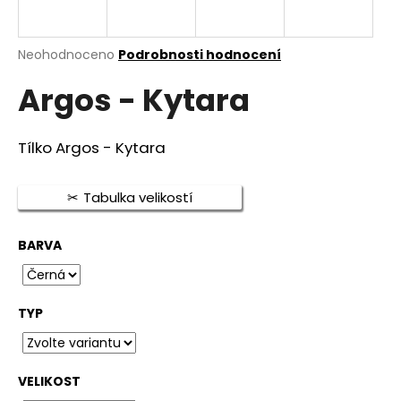
a
j
Průměrné
Neohodnoceno
Podrobnosti hodnocení
í
hodnocení
t
Argos - Kytara
produktu
je
?
0,0
z
Tílko Argos - Kytara
5
hvězdiček.
Tabulka velikostí
HLEDAT
BARVA
D
o
TYP
p
o
r
u
VELIKOST