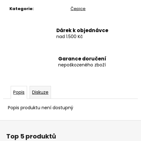
č
u
Kategorie
:
Čepice
j
e
m
Dárek k objednávce
e
nad 1.500 Kč
BAVLNĚNÉ
Garance doručení
TRIČKO
-
nepoškozeného zboží
I'M
TRYING!
490
Kč
Popis
Diskuze
Popis produktu není dostupný
Z
á
Top 5 produktů
p