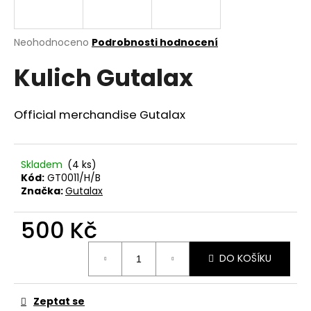
a
j
Průměrné
Neohodnoceno
Podrobnosti hodnocení
í
hodnocení
t
Kulich Gutalax
produktu
je
?
0,0
z
Official merchandise Gutalax
5
hvězdiček.
HLEDAT
Skladem
(4 ks)
Kód:
GT0011/H/B
Značka:
Gutalax
D
500 Kč
o
Měrná
p
DO KOŠÍKU
cena:
o
r
u
Zeptat se