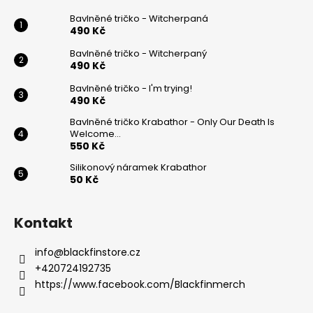
a
Bavlněné tričko - Witcherpaná
t
490 Kč
í
Bavlněné tričko - Witcherpaný
490 Kč
Bavlněné tričko - I'm trying!
490 Kč
Bavlněné tričko Krabathor - Only Our Death Is
Welcome...
550 Kč
Silikonový náramek Krabathor
50 Kč
Kontakt
info
@
blackfinstore.cz
+420724192735
https://www.facebook.com/Blackfinmerch