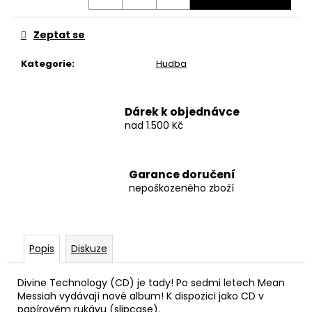
č
u
j
Zeptat se
e
m
Kategorie
:
Hudba
e
Dárek k objednávce
BAVLNĚNÉ
nad 1.500 Kč
TRIČKO
-
WITCHERPANÝ
490
Garance doručení
Kč
nepoškozeného zboží
Popis
Diskuze
Divine Technology (CD) je tady! Po sedmi letech Mean
Messiah vydávají nové album! K dispozici jako CD v
papírovém rukávu (slipcase).