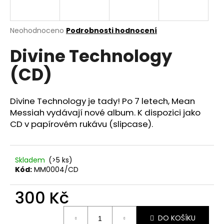
a
j
Průměrné
Neohodnoceno
Podrobnosti hodnocení
í
hodnocení
t
Divine Technology
produktu
je
?
(CD)
0,0
z
5
hvězdiček.
Divine Technology je tady! Po 7 letech, Mean
Messiah vydávají nové album. K dispozici jako
HLEDAT
CD v papírovém rukávu (slipcase).
D
Skladem
(>5 ks)
o
Kód:
MM0004/CD
p
o
300 Kč
r
Měrná
u
DO KOŠÍKU
cena: