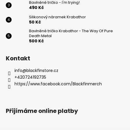
Bavlněné tričko - I'm trying!
490 Kč
Silikonový náramek Krabathor
50 Kč
Bavlněné tričko Krabathor - The Way Of Pure
Death Metal
500 Kč
Kontakt
info
@
blackfinstore.cz
+420724192735
https://www.facebook.com/Blackfinmerch
Přijímáme online platby