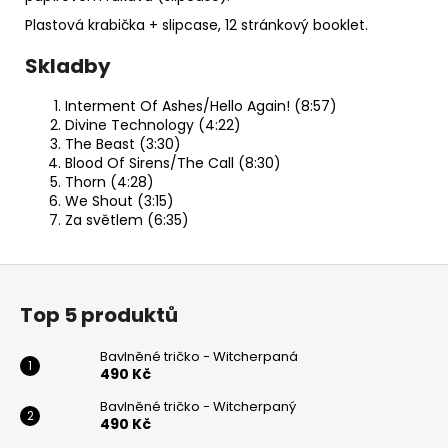
Plastová krabička + slipcase, 12 stránkový booklet.
Skladby
Interment Of Ashes/Hello Again! (8:57)
Divine Technology (4:22)
The Beast (3:30)
Blood Of Sirens/The Call (8:30)
Thorn (4:28)
We Shout (3:15)
Za světlem (6:35)
Z
á
Top 5 produktů
p
a
Bavlněné tričko - Witcherpaná
t
490 Kč
í
Bavlněné tričko - Witcherpaný
490 Kč