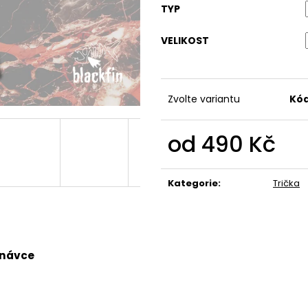
490 Kč
490 Kč
TYP
VELIKOST
Zvolte variantu
Kód
od
490 Kč
Měrná
cena:
Kategorie
:
Trička
dnávce