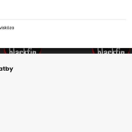
viskóza
latby