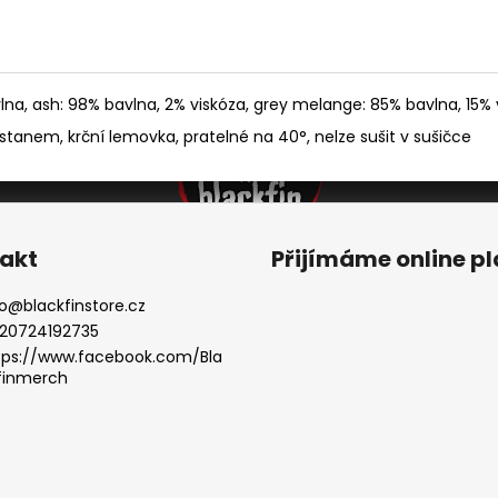
a, ash: 98% bavlna, 2% viskóza, grey melange: 85% bavlna, 15% 
astanem, krční lemovka, pratelné na 40°, nelze sušit v sušičce
akt
Přijímáme online p
o
@
blackfinstore.cz
20724192735
tps://www.facebook.com/Bla
finmerch