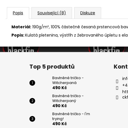
Popis
Související (8)
Diskuze
Materiál:
190g/m², 100% částečně česaná prstencová bavln
Popis:
Kulatá pletenina, výstřih z žebrovaného úpletu s el
Z
á
Top 5 produktů
Kont
p
a
Bavlněné tričko -
inf
Witcherpaná
t
+4
490 Kč
í
ht
Bavlněné tričko -
ck
Witcherpaný
490 Kč
Bavlněné tričko - I'm
trying!
490 Kč