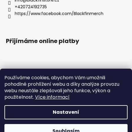
+420724192735
https://www.facebook.com/Blackfinmerch
Přijímáme online platby
Používáme cookies, abychom Vám umožnili
pohodlné prohlížení webu a díky analýze provozu
Základní zásady ochrany osobních údajů |
webu neustále zlepšovali jeho funkce, výkon a
Všeobecné obchodní podmínky |
Správná péče o potisk |
Reklamace
použitelnost.
Více informací
Nastavení
Milí zákazníci, velice Vás prosíme, abyste objednávky, které
Vytvořil Shoptet
chcete doručit po ČR, platili pouze v českých korunách. Při
platbě v eurech tato úhrada způsobuje chybu a nelze
Copyright 2026
Blackfin Merchandise
. Všechna práva
vygenerovat štítek pro přepravní společnost. Moc Vám
Souhlasím
vyhrazena.