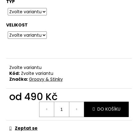
č
TYP
u
j
e
VELIKOST
m
e
BAVLNĚNÉ
TRIČKO
KRABATHOR
Zvolte variantu
-
Kód:
Zvolte variantu
ONLY
OUR
Značka:
Groovy & Stinky
DEATH
IS
od
490 Kč
WELCOME...
550
Měrná
Kč
DO KOŠÍKU
cena:
Zeptat se