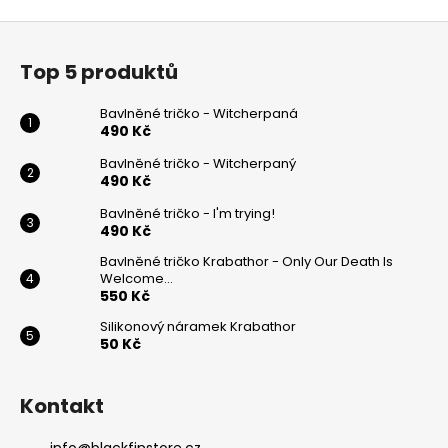
Z
á
Top 5 produktů
p
a
Bavlněné tričko - Witcherpaná
t
490 Kč
í
Bavlněné tričko - Witcherpaný
490 Kč
Bavlněné tričko - I'm trying!
490 Kč
Bavlněné tričko Krabathor - Only Our Death Is
Welcome...
550 Kč
Silikonový náramek Krabathor
50 Kč
Kontakt
info
@
blackfinstore.cz