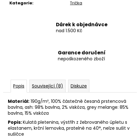
Kategorie
:
Trička
Dárek k objednávce
nad 1.500 Kč
Garance doručení
nepoškozeného zboží
Popis
Související (8)
Diskuze
Materiál:
190g/m², 100% částečně česaná prstencová
bavlna, ash: 98% bavlna, 2% viskóza, grey melange: 85%
bavlna, 15% viskóza
Popis:
Kulatá pletenina, výstřih z žebrovaného úpletu s
elastanem, krční lemovka, pratelné na 40°, nelze sušit v
sušičce