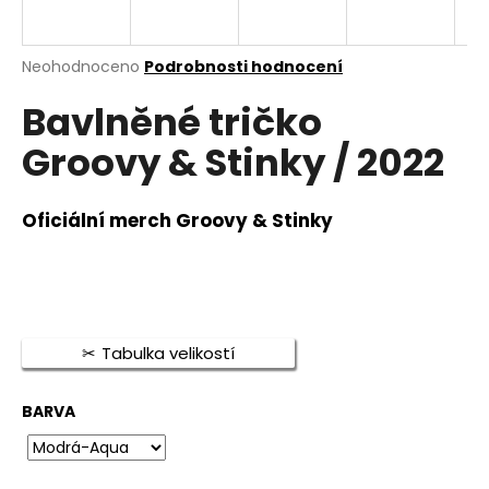
a
j
Průměrné
Neohodnoceno
Podrobnosti hodnocení
í
hodnocení
t
Bavlněné tričko
produktu
je
?
Groovy & Stinky / 2022
0,0
z
5
hvězdiček.
Oficiální merch Groovy & Stinky
HLEDAT
D
Tabulka velikostí
o
p
BARVA
o
r
u