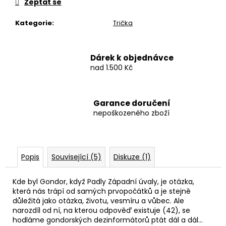
Zeptat se
Kategorie
:
Trička
Dárek k objednávce
nad 1.500 Kč
Garance doručení
nepoškozeného zboží
Popis
Související (5)
Diskuze (1)
Kde byl Gondor, když Padly Západní úvaly, je otázka,
která nás trápí od samých prvopočátků a je stejně
důležitá jako otázka, životu, vesmíru a vůbec. Ale
narozdíl od ní, na kterou odpověď existuje (42), se
hodláme gondorských dezinformátorů ptát dál a dál…