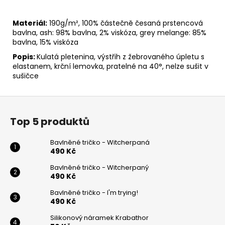
Materiál:
190g/m², 100% částečně česaná prstencová
bavlna, ash: 98% bavlna, 2% viskóza, grey melange: 85%
bavlna, 15% viskóza
Popis:
Kulatá pletenina, výstřih z žebrovaného úpletu s
elastanem, krční lemovka, pratelné na 40°, nelze sušit v
sušičce
Z
á
Top 5 produktů
p
a
Bavlněné tričko - Witcherpaná
t
490 Kč
í
Bavlněné tričko - Witcherpaný
490 Kč
Bavlněné tričko - I'm trying!
490 Kč
Silikonový náramek Krabathor