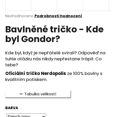
a
j
Průměrné
Neohodnoceno
Podrobnosti hodnocení
í
hodnocení
t
Bavlněné tričko - Kde
produktu
je
?
byl Gondor?
0,0
z
5
hvězdiček.
Kde byl, když je nepřátelé svírali? Odpověď na
tuhle otázku nás nikdy nepřestane trápit. Co
HLEDAT
tebe?
Oficiální tričko Nerdopolis
ze 100% bavlny s
kvalitním potiskem.
D
o
Tabulka velikostí
p
o
r
BARVA
u