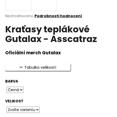
a
j
Průměrné
Neohodnoceno
Podrobnosti hodnocení
í
hodnocení
t
Kraťasy teplákové
produktu
je
?
Gutalax - Asscatraz
0,0
z
5
hvězdiček.
Oficiální merch Gutalax
HLEDAT
Tabulka velikostí
BARVA
D
o
p
o
VELIKOST
r
u