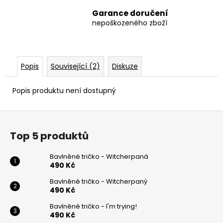
Garance doručení
nepoškozeného zboží
Popis
Související (2)
Diskuze
Popis produktu není dostupný
Z
á
Top 5 produktů
p
a
Bavlněné tričko - Witcherpaná
t
490 Kč
í
Bavlněné tričko - Witcherpaný
490 Kč
Bavlněné tričko - I'm trying!
490 Kč