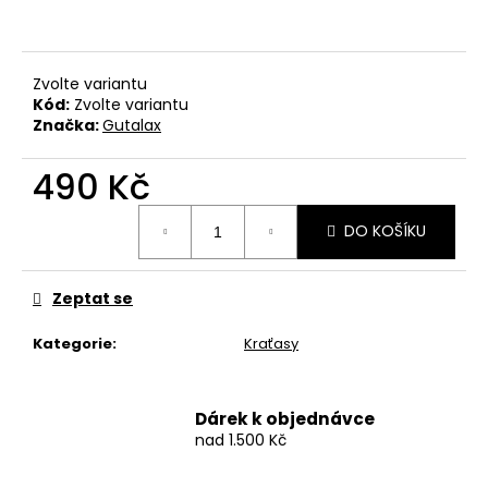
č
u
j
e
Zvolte variantu
m
Kód:
Zvolte variantu
e
Značka:
Gutalax
490 Kč
BAVLNĚNÉ
TRIČKO
Měrná
-
DO KOŠÍKU
cena:
WITCHERPANÁ
490
Kč
Zeptat se
Kategorie
:
Kraťasy
Dárek k objednávce
nad 1.500 Kč