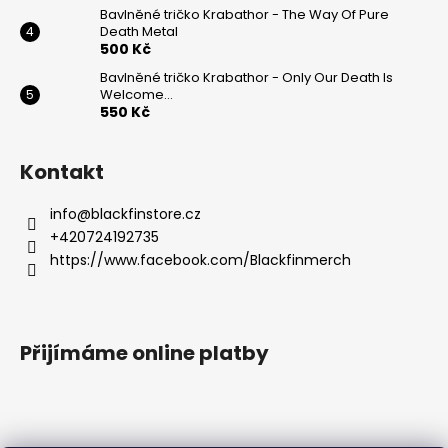
Bavlněné tričko Krabathor - The Way Of Pure
Death Metal
500 Kč
Bavlněné tričko Krabathor - Only Our Death Is
Welcome...
550 Kč
Kontakt
info
@
blackfinstore.cz
+420724192735
https://www.facebook.com/Blackfinmerch
Přijímáme online platby