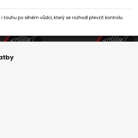
 i touhu po silném vůdci, který se rozhodl převzít kontrolu
latby