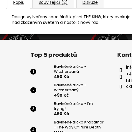
Popis
Související (2)
Diskuze
Design vytvořený speciálně k písni THE KING, který evokuje 
nad zkaženým světem a nastolit nový řád.
Z
á
Top 5 produktů
Kont
p
a
Bavlněné tričko -
inf
Witcherpaná
t
+4
490 Kč
í
ht
Bavlněné tričko -
ck
Witcherpaný
490 Kč
Bavlněné tričko - I'm
trying!
490 Kč
Bavlněné tričko Krabathor
- The Way Of Pure Death