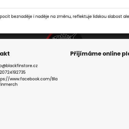
pocit beznaděje i naděje na změnu, reflektuje lidskou slabost ale
akt
Přijímáme online p
o
@
blackfinstore.cz
20724192735
tps://www.facebook.com/Bla
finmerch