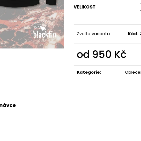
490 Kč
490 Kč
VELIKOST
Zvolte variantu
Kód:
od
950 Kč
Měrná
cena:
Kategorie
:
Obleče
dnávce