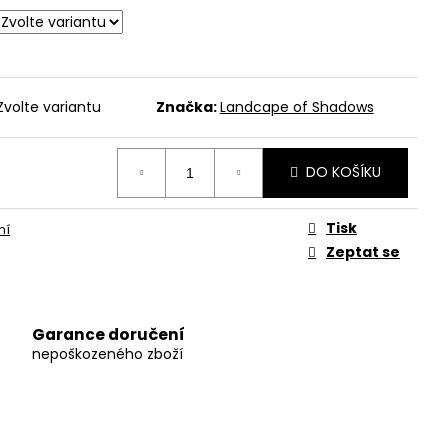
Zvolte variantu
Značka:
Landcape of Shadows
DO KOŠÍKU
Tisk
ní
Zeptat se
Garance doručení
nepoškozeného zboží