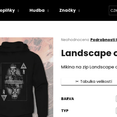
oplňky
Hudba
Značky
Kapely
CZ
Co potřebujete najít?
Průměrné
Neohodnoceno
Podrobnosti
hodnocení
HLEDAT
Landscape o
produktu
je
0,0
z
Mikina na zip Landscape 
5
Doporučujeme
hvězdiček.
Tabulka velikostí
BARVA
TYP
BAVLNĚNÉ TRIČKO - WITCHERPANÝ
BAVLNĚNÉ TRIČKO