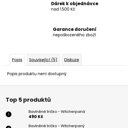
Dárek k objednávce
nad 1.500 Kč
Garance doručení
nepoškozeného zboží
Popis
Související (5)
Diskuze
Popis produktu není dostupný
Z
á
Top 5 produktů
p
a
Bavlněné tričko - Witcherpaná
t
490 Kč
í
Bavlněné tričko - Witcherpaný