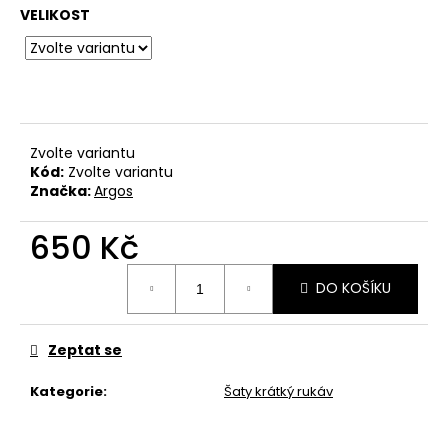
č
VELIKOST
u
j
e
m
e
Zvolte variantu
SILIKONOVÝ
Kód:
Zvolte variantu
NÁRAMEK
Značka:
Argos
KRABATHOR
50
650 Kč
Kč
Měrná
DO KOŠÍKU
cena:
Zeptat se
Kategorie
:
Šaty krátký rukáv