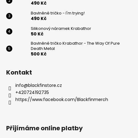
490 Kč
Bavlněné tričko - I'm trying!
490 Kč
Silikonový náramek Krabathor
50 Kč
Bavlněné tričko Krabathor - The Way Of Pure
Death Metal
500 Kč
Kontakt
info
@
blackfinstore.cz
+420724192735
https://www.facebook.com/Blackfinmerch
Přijímáme online platby