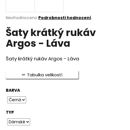
a
j
Průměrné
Neohodnoceno
Podrobnosti hodnocení
í
hodnocení
t
Šaty krátký rukáv
produktu
je
?
Argos - Láva
0,0
z
5
hvězdiček.
Šaty krátký rukáv Argos - Láva
HLEDAT
Tabulka velikostí
BARVA
D
o
p
o
TYP
r
u