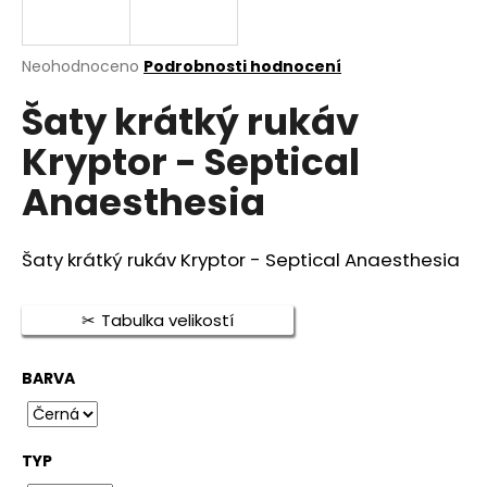
a
j
Průměrné
Neohodnoceno
Podrobnosti hodnocení
í
hodnocení
t
Šaty krátký rukáv
produktu
je
?
Kryptor - Septical
0,0
z
Anaesthesia
5
hvězdiček.
HLEDAT
Šaty krátký rukáv Kryptor - Septical Anaesthesia
Tabulka velikostí
D
o
BARVA
p
o
r
TYP
u