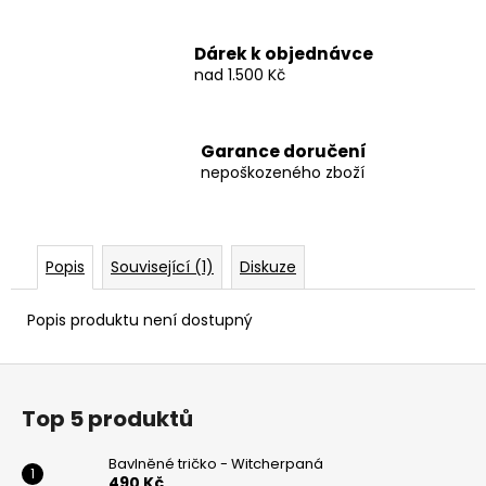
Dárek k objednávce
nad 1.500 Kč
Garance doručení
nepoškozeného zboží
Popis
Související (1)
Diskuze
Popis produktu není dostupný
Z
á
Top 5 produktů
p
a
Bavlněné tričko - Witcherpaná
490 Kč