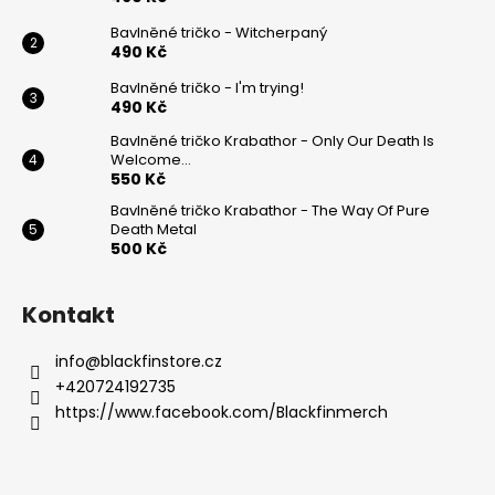
t
í
Bavlněné tričko - Witcherpaný
490 Kč
Bavlněné tričko - I'm trying!
490 Kč
Bavlněné tričko Krabathor - Only Our Death Is
Welcome...
550 Kč
Bavlněné tričko Krabathor - The Way Of Pure
Death Metal
500 Kč
Kontakt
info
@
blackfinstore.cz
+420724192735
https://www.facebook.com/Blackfinmerch