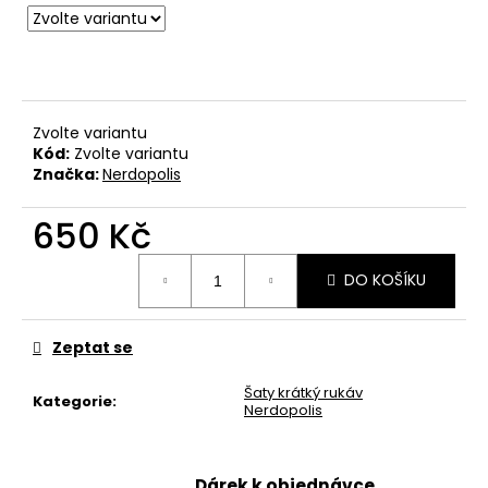
č
u
j
e
m
e
Zvolte variantu
Kód:
Zvolte variantu
Značka:
Nerdopolis
BAVLNĚNÉ
TRIČKO
650 Kč
-
I'M
TRYING!
Měrná
DO KOŠÍKU
cena:
490
Kč
Zeptat se
Šaty krátký rukáv
Kategorie
:
Nerdopolis
Dárek k objednávce