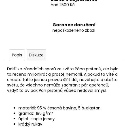
nad 1.500 Kč
Garance doručení
nepoškozeného zboží
Popis
Diskuze
Další ze zásadních sporů ze světa Pána prstenů, ale bylo
to řečeno milionkrát a prostě nemohli. A pokud to víte a
chcete tuhle jasnou pravdu šířit dál, neváhejte a ukažte
světu, že všechno nemůže zachránit pár opeřenců,
vždyť to by pak Pán prstenů vůbec nedával smysl.
materiál: 95 % česaná bavlna, 5 % elastan
gramáž: 195 g/m²
úplet: single jersey
krátký rukáv