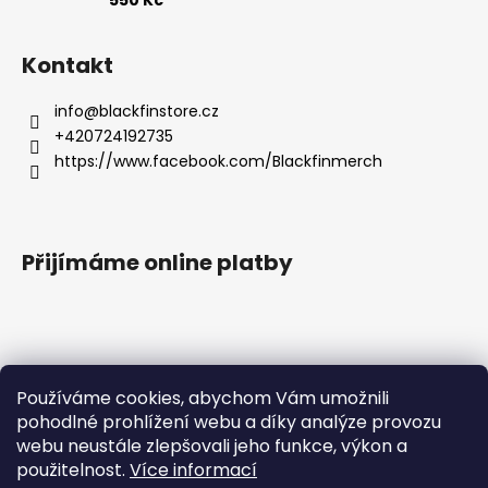
Kontakt
info
@
blackfinstore.cz
+420724192735
https://www.facebook.com/Blackfinmerch
Přijímáme online platby
Používáme cookies, abychom Vám umožnili
pohodlné prohlížení webu a díky analýze provozu
Základní zásady ochrany osobních údajů |
webu neustále zlepšovali jeho funkce, výkon a
Všeobecné obchodní podmínky |
Správná péče o potisk |
Reklamace
použitelnost.
Více informací