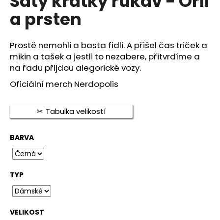
Šaty krátký rukáv - Orli
je
a
a prsten
0,0
j
z
5
í
hvězdiček.
Prostě nemohli a basta fidli. A přišel čas triček a
t
mikin a tašek a jestli to nezabere, přitvrdíme a
?
na řadu přijdou alegorické vozy.
Oficiální merch Nerdopolis
Tabulka velikostí
HLEDAT
BARVA
D
o
TYP
p
o
r
u
VELIKOST