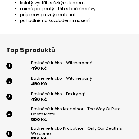
kulatý výstřih s úzkým lemem
mírně projmutý střih s bočními švy
příjemný pružný materiál
pohodlné na každodenní nošení
Z
á
Top 5 produktů
p
a
Bavlněné tričko - Witcherpaná
t
490 Kč
í
Bavlněné tričko - Witcherpaný
490 Kč
Bavlněné tričko - I'm trying!
490 Kč
Bavlněné tričko Krabathor - The Way Of Pure
Death Metal
500 Kč
Bavlněné tričko Krabathor - Only Our Death Is
Welcome...
550 Kč