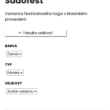
Sudofest
je
a
0,0
j
z
Varianta festivalového loga v klasickém
5
í
provedení.
hvězdiček.
t
?
Tabulka velikostí
BARVA
HLEDAT
TYP
D
o
VELIKOST
p
o
r
u