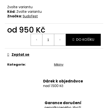
č
u
Zvolte variantu
j
Kód:
Zvolte variantu
e
Značka:
Sudofest
m
e
od
950 Kč
Měrná
DO KOŠÍKU
cena:
BAVLNĚNÉ
TRIČKO
KRABATHOR
-
Zeptat se
THE
WAY
Kategorie
:
Mikiny
OF
PURE
DEATH
METAL
Dárek k objednávce
500
nad 1.500 Kč
Kč
Garance doručení
nepoškozeného zboží