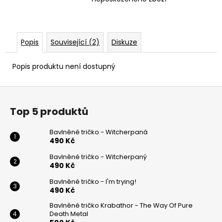
Popis
Související (2)
Diskuze
Popis produktu není dostupný
Z
á
Top 5 produktů
p
a
Bavlněné tričko - Witcherpaná
t
490 Kč
í
Bavlněné tričko - Witcherpaný
490 Kč
Bavlněné tričko - I'm trying!
490 Kč
Bavlněné tričko Krabathor - The Way Of Pure
Death Metal