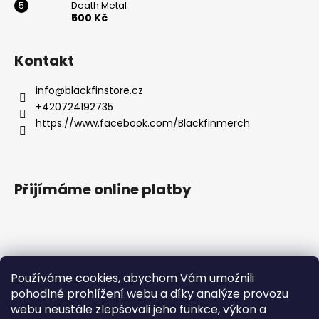
č
Death Metal
u
500 Kč
j
e
Kontakt
m
e
info
@
blackfinstore.cz
+420724192735
BAVLNĚNÉ
https://www.facebook.com/Blackfinmerch
TRIČKO
-
WITCHERPANÝ
490
Přijímáme online platby
Kč
Používáme cookies, abychom Vám umožnili
pohodlné prohlížení webu a díky analýze provozu
Základní zásady ochrany osobních údajů |
webu neustále zlepšovali jeho funkce, výkon a
Všeobecné obchodní podmínky |