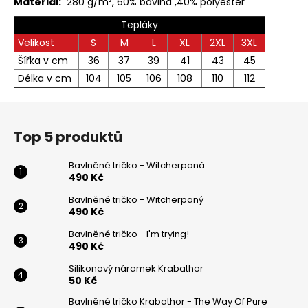
Materiál:
280 g/m², 60% bavlna ,40% polyester
a
Tepláky
j
Velikost
S
M
L
XL
2XL
3XL
í
Šířka v cm
36
37
39
41
43
45
t
Délka v cm
104
105
106
108
110
112
?
Z
á
Top 5 produktů
p
a
HLEDAT
Bavlněné tričko - Witcherpaná
t
490 Kč
í
Bavlněné tričko - Witcherpaný
490 Kč
D
o
Bavlněné tričko - I'm trying!
490 Kč
p
o
Silikonový náramek Krabathor
r
50 Kč
u
Bavlněné tričko Krabathor - The Way Of Pure