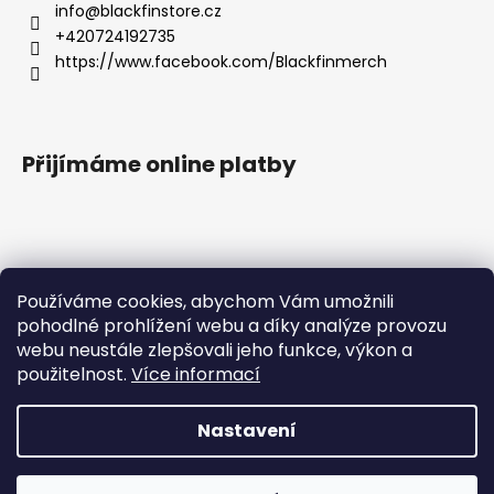
info
@
blackfinstore.cz
+420724192735
https://www.facebook.com/Blackfinmerch
Přijímáme online platby
Používáme cookies, abychom Vám umožnili
pohodlné prohlížení webu a díky analýze provozu
Základní zásady ochrany osobních údajů |
webu neustále zlepšovali jeho funkce, výkon a
Všeobecné obchodní podmínky |
použitelnost.
Více informací
Správná péče o potisk |
Reklamace
Nastavení
Milí zákazníci, velice Vás prosíme, abyste objednávky, které
Vytvořil Shoptet
chcete doručit po ČR, platili pouze v českých korunách. Při
platbě v eurech tato úhrada způsobuje chybu a nelze
Copyright 2026
Blackfin Merchandise
. Všechna práva