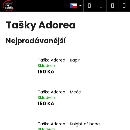
K
Přejít
Hledat
Náku
M
Přihlášen
na
o
obsah
Zpět
Zpět
košík
š
Tašky Adorea
í
C
k
o
Nejprodávanější
p
o
t
Taška Adorea - Rapir
Skladem
ř
150 Kč
e
b
u
Taška Adorea - Meče
Skladem
j
150 Kč
e
t
e
Taška Adorea - Knight of hope
n
Skladem