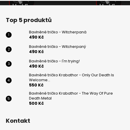
v
Z
k
y
á
Top 5 produktů
v
p
ý
a
Bavlněné tričko - Witcherpaná
p
t
490 Kč
i
í
s
Bavlněné tričko - Witcherpaný
490 Kč
u
Bavlněné tričko - I'm trying!
490 Kč
Bavlněné tričko Krabathor - Only Our Death Is
Welcome...
550 Kč
Bavlněné tričko Krabathor - The Way Of Pure
Death Metal
500 Kč
Kontakt