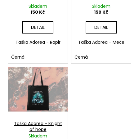
č
d
Skladem
Skladem
u
u
150 Kč
150 Kč
j
k
e
t
m
DETAIL
DETAIL
ů
e
Taška Adorea - Rapir
Taška Adorea - Meče
BAVLNĚNÉ
Černá
Černá
TRIČKO
KRABATHOR
-
ONLY
OUR
DEATH
IS
WELCOME...
550
Kč
Taška Adorea - Knight
of hope
Skladem