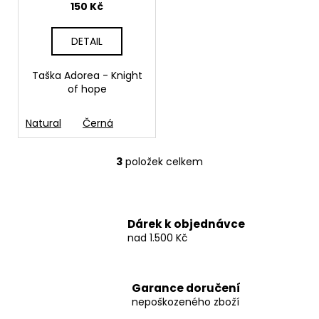
150 Kč
DETAIL
Taška Adorea - Knight
of hope
Natural
Černá
3
položek celkem
O
v
l
á
Dárek k objednávce
d
nad 1.500 Kč
a
c
í
Garance doručení
p
nepoškozeného zboží
r