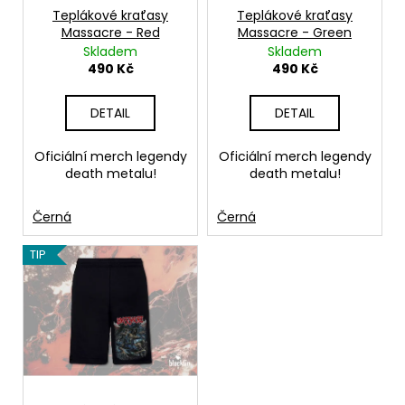
č
ů
o
Teplákové kraťasy
Teplákové kraťasy
u
Massacre - Red
Massacre - Green
d
j
Skladem
Skladem
e
u
490 Kč
490 Kč
m
k
e
t
DETAIL
DETAIL
ů
BAVLNĚNÉ
Oficiální merch legendy
Oficiální merch legendy
TRIČKO
death metalu!
death metalu!
KRABATHOR
-
ONLY
Černá
Černá
OUR
DEATH
TIP
IS
WELCOME...
550
Kč