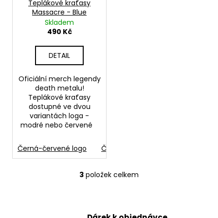
Teplákové kraťasy
Massacre - Blue
Skladem
490 Kč
DETAIL
Oficiální merch legendy
death metalu!
Teplákové kraťasy
dostupné ve dvou
variantách loga -
modré nebo červené
Černá-červené logo
Černá-modré logo
3
položek celkem
O
v
l
á
Dárek k objednávce