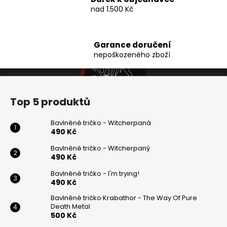
d
nad 1.500 Kč
a
c
í
Garance doručení
p
nepoškozeného zboží
r
v
Z
k
y
á
Top 5 produktů
v
p
ý
a
Bavlněné tričko - Witcherpaná
p
t
490 Kč
i
í
s
Bavlněné tričko - Witcherpaný
490 Kč
u
Bavlněné tričko - I'm trying!
490 Kč
Bavlněné tričko Krabathor - The Way Of Pure
Death Metal
500 Kč