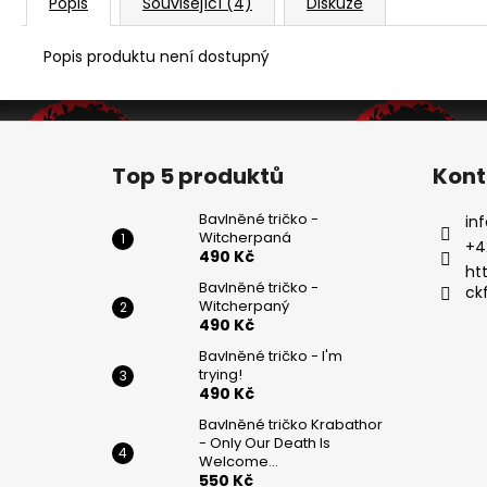
Popis
Související (4)
Diskuze
Popis produktu není dostupný
Z
á
Top 5 produktů
Kont
p
a
Bavlněné tričko -
inf
Witcherpaná
t
+4
490 Kč
í
ht
Bavlněné tričko -
ck
Witcherpaný
490 Kč
Bavlněné tričko - I'm
trying!
490 Kč
Bavlněné tričko Krabathor
- Only Our Death Is
Welcome...
550 Kč