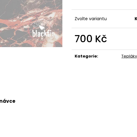
490 Kč
490 Kč
Zvolte variantu
700 Kč
Měrná
cena:
Kategorie
:
Tepláky
dnávce