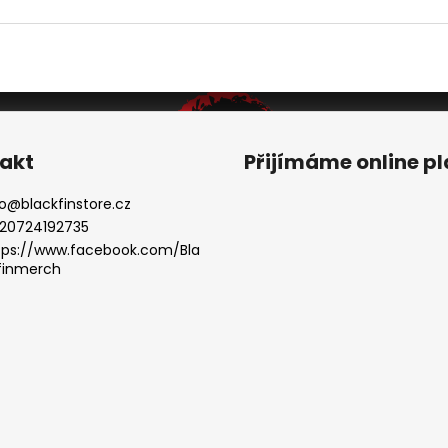
akt
Přijímáme online p
o
@
blackfinstore.cz
20724192735
tps://www.facebook.com/Bla
finmerch