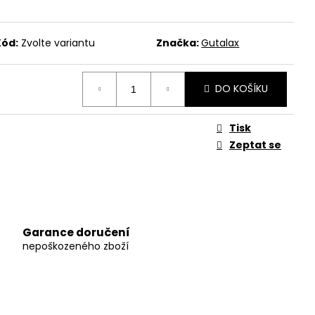
Kód:
Zvolte variantu
Značka:
Gutalax
DO KOŠÍKU
Tisk
Zeptat se
Garance doručení
nepoškozeného zboží