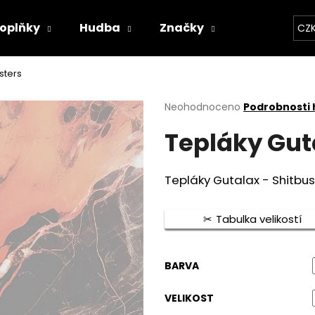
oplňky
Hudba
Značky
Kapely
CZ
Co potřebujete najít?
sters
Průměrné
Neohodnoceno
Podrobnosti
hodnocení
HLEDAT
Tepláky Gut
produktu
je
0,0
z
Tepláky Gutalax - Shitbus
5
Doporučujeme
hvězdiček.
Tabulka velikostí
BARVA
VELIKOST
BAVLNĚNÉ TRIČKO - WITCHERPANÝ
BAVLNĚNÉ TRIČKO