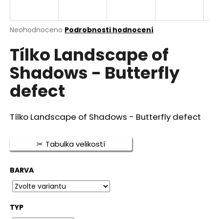
a
j
Průměrné
Neohodnoceno
Podrobnosti hodnocení
í
hodnocení
t
Tílko Landscape of
produktu
je
?
Shadows - Butterfly
0,0
z
defect
5
hvězdiček.
HLEDAT
Tílko Landscape of Shadows - Butterfly defect
Tabulka velikostí
D
o
BARVA
p
o
r
TYP
u