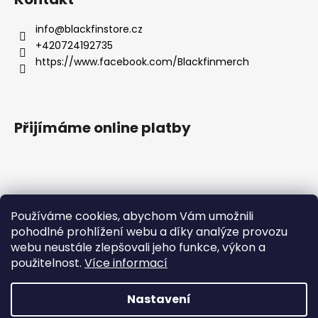
info
@
blackfinstore.cz
+420724192735
https://www.facebook.com/Blackfinmerch
Přijímáme online platby
Používáme cookies, abychom Vám umožnili
pohodlné prohlížení webu a díky analýze provozu
Základní zásady ochrany osobních údajů |
webu neustále zlepšovali jeho funkce, výkon a
Všeobecné obchodní podmínky |
Správná péče o potisk |
Reklamace
použitelnost.
Více informací
Nastavení
Milí zákazníci, velice Vás prosíme, abyste objednávky, které
Vytvořil Shoptet
chcete doručit po ČR, platili pouze v českých korunách. Při