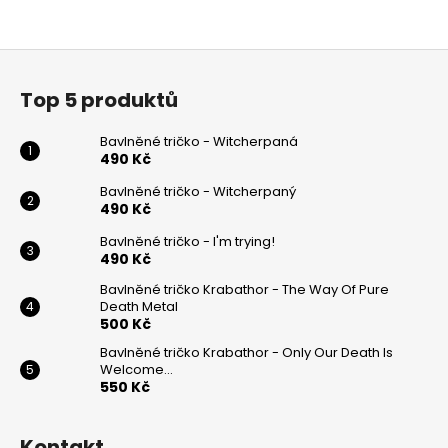
Z
á
Top 5 produktů
p
a
Bavlněné tričko - Witcherpaná
t
490 Kč
í
Bavlněné tričko - Witcherpaný
490 Kč
Bavlněné tričko - I'm trying!
490 Kč
Bavlněné tričko Krabathor - The Way Of Pure
Death Metal
500 Kč
Bavlněné tričko Krabathor - Only Our Death Is
Welcome...
550 Kč
Kontakt