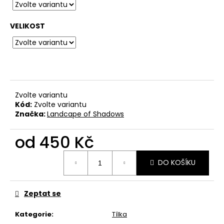
č
u
j
VELIKOST
e
m
e
BAVLNĚNÉ
TRIČKO
Zvolte variantu
KRABATHOR
Kód:
Zvolte variantu
-
Značka:
Landcape of Shadows
THE
WAY
od
450 Kč
OF
PURE
DEATH
Měrná
METAL
DO KOŠÍKU
cena:
500
Kč
Zeptat se
Kategorie
:
Tílka