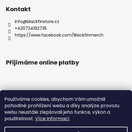
Kontakt
info
@
blackfinstore.cz
+420724192735
https://www.facebook.com/Blackfinmerch
Přijímáme online platby
Používáme cookies, abychom Vám umožnili
pohodlné prohlížení webu a díky analýze provozu
Základní zásady ochrany osobních údajů |
webu neustále zlepšovali jeho funkce, výkon a
Všeobecné obchodní podmínky |
použitelnost.
Více informací
Správná péče o potisk |
Reklamace