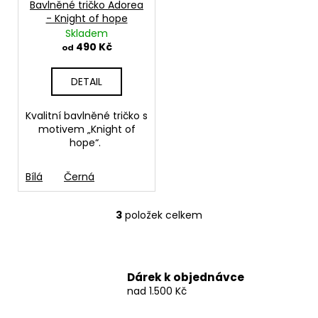
Bavlněné tričko Adorea
- Knight of hope
Skladem
490 Kč
od
DETAIL
Kvalitní bavlněné tričko s
motivem „Knight of
hope“.
Bílá
Černá
3
položek celkem
O
v
l
á
Dárek k objednávce
d
nad 1.500 Kč
a
c