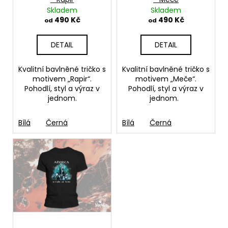
č
d
Skladem
Skladem
u
u
490 Kč
490 Kč
od
od
j
k
e
t
m
DETAIL
DETAIL
ů
e
Kvalitní bavlněné tričko s
Kvalitní bavlněné tričko s
motivem „Rapir“.
motivem „Meče“.
BAVLNĚNÉ
Pohodlí, styl a výraz v
Pohodlí, styl a výraz v
TRIČKO
jednom.
jednom.
KRABATHOR
-
THE
Bílá
Černá
Bílá
Černá
WAY
OF
PURE
DEATH
METAL
500
Kč