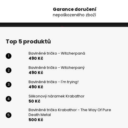
í
Garance doručení
p
nepoškozeného zboží
r
v
Z
k
y
á
Top 5 produktů
v
p
ý
a
Bavlněné tričko - Witcherpaná
p
t
490 Kč
i
í
s
Bavlněné tričko - Witcherpaný
490 Kč
u
Bavlněné tričko - I'm trying!
490 Kč
Silikonový náramek Krabathor
50 Kč
Bavlněné tričko Krabathor - The Way Of Pure
Death Metal
500 Kč