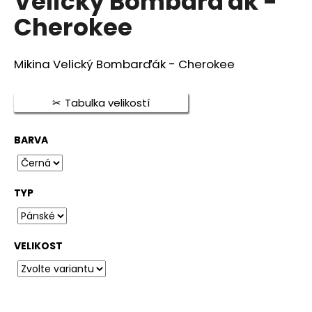
Velický Bombarďák -
je
a
Cherokee
0,0
j
z
5
í
hvězdiček.
Mikina Velický Bombarďák - Cherokee
t
?
Tabulka velikostí
BARVA
HLEDAT
TYP
D
o
VELIKOST
p
o
r
u