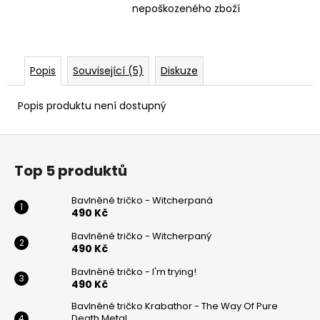
nepoškozeného zboží
Popis
Související (5)
Diskuze
Popis produktu není dostupný
Z
á
Top 5 produktů
p
a
Bavlněné tričko - Witcherpaná
t
490 Kč
í
Bavlněné tričko - Witcherpaný
490 Kč
Bavlněné tričko - I'm trying!
490 Kč
Bavlněné tričko Krabathor - The Way Of Pure
Death Metal