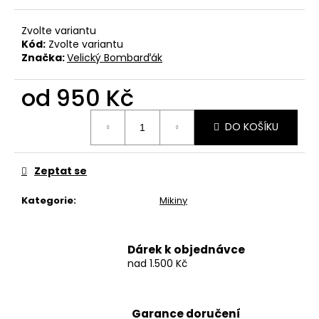
č
u
Zvolte variantu
j
Kód:
Zvolte variantu
e
Značka:
Velický Bombarďák
m
e
od
950 Kč
Měrná
BAVLNĚNÉ
DO KOŠÍKU
cena:
TRIČKO
-
WITCHERPANÁ
Zeptat se
490
Kč
Kategorie
:
Mikiny
Dárek k objednávce
nad 1.500 Kč
Garance doručení