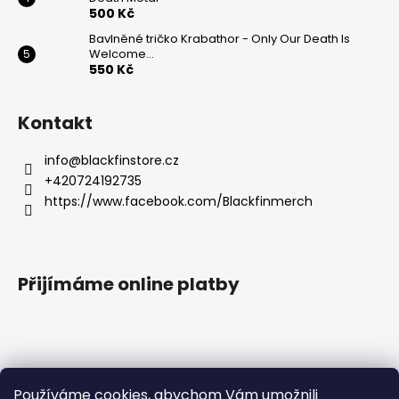
500 Kč
Bavlněné tričko Krabathor - Only Our Death Is
Welcome...
550 Kč
Kontakt
info
@
blackfinstore.cz
+420724192735
https://www.facebook.com/Blackfinmerch
Přijímáme online platby
Používáme cookies, abychom Vám umožnili