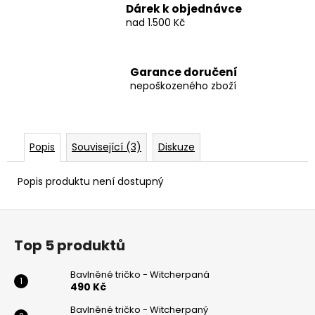
Dárek k objednávce
nad 1.500 Kč
Garance doručení
nepoškozeného zboží
Popis
Související (3)
Diskuze
Popis produktu není dostupný
Z
á
Top 5 produktů
p
a
Bavlněné tričko - Witcherpaná
t
490 Kč
í
Bavlněné tričko - Witcherpaný