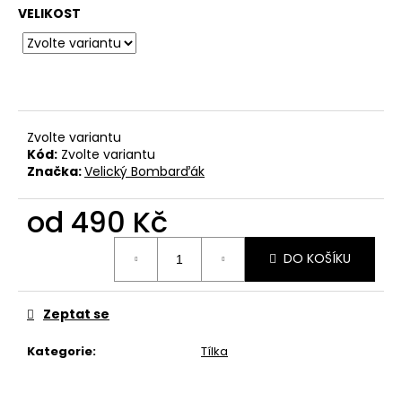
č
VELIKOST
u
j
e
m
e
Zvolte variantu
BAVLNĚNÉ
Kód:
Zvolte variantu
TRIČKO
Značka:
Velický Bombarďák
-
WITCHERPANÝ
od
490 Kč
490
Kč
Měrná
DO KOŠÍKU
cena:
Zeptat se
Kategorie
:
Tílka