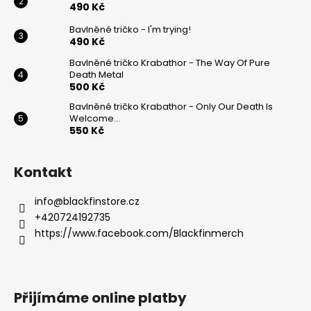
490 Kč
Bavlněné tričko - I'm trying!
490 Kč
Bavlněné tričko Krabathor - The Way Of Pure
Death Metal
500 Kč
Bavlněné tričko Krabathor - Only Our Death Is
Welcome...
550 Kč
Kontakt
info
@
blackfinstore.cz
+420724192735
https://www.facebook.com/Blackfinmerch
Přijímáme online platby