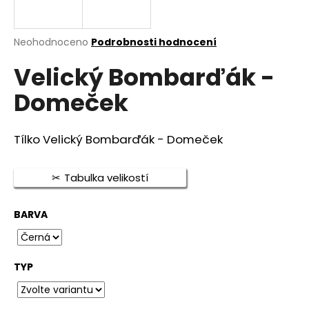
a
j
Průměrné
Neohodnoceno
Podrobnosti hodnocení
í
hodnocení
t
Velický Bombarďák -
produktu
je
?
Domeček
0,0
z
5
hvězdiček.
Tílko Velický Bombarďák - Domeček
HLEDAT
Tabulka velikostí
BARVA
D
o
p
o
TYP
r
u