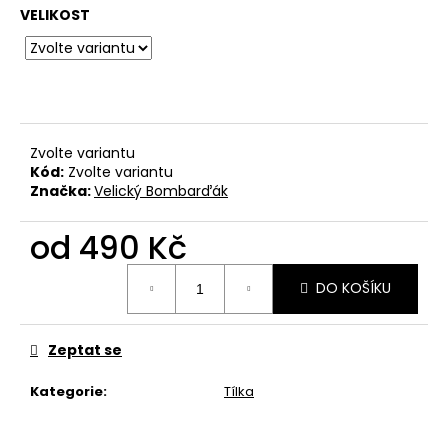
č
VELIKOST
u
j
e
m
e
Zvolte variantu
BAVLNĚNÉ
Kód:
Zvolte variantu
TRIČKO
Značka:
Velický Bombarďák
-
WITCHERPANÝ
od
490 Kč
490
Kč
Měrná
DO KOŠÍKU
cena:
Zeptat se
Kategorie
:
Tílka