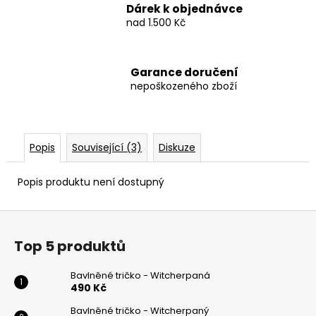
Dárek k objednávce
nad 1.500 Kč
Garance doručení
nepoškozeného zboží
Popis
Související (3)
Diskuze
Popis produktu není dostupný
Z
á
Top 5 produktů
p
a
Bavlněné tričko - Witcherpaná
t
490 Kč
í
Bavlněné tričko - Witcherpaný