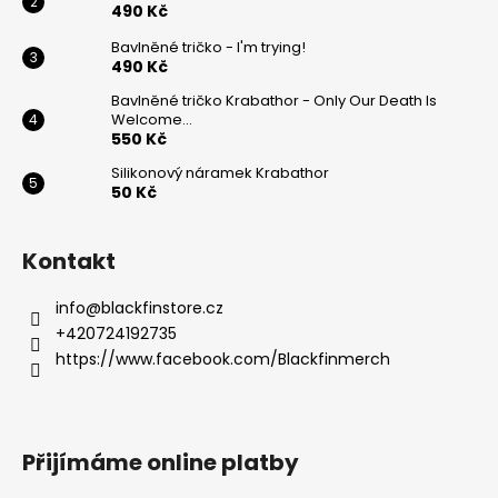
490 Kč
Bavlněné tričko - I'm trying!
490 Kč
Bavlněné tričko Krabathor - Only Our Death Is
Welcome...
550 Kč
Silikonový náramek Krabathor
50 Kč
Kontakt
info
@
blackfinstore.cz
+420724192735
https://www.facebook.com/Blackfinmerch
Přijímáme online platby