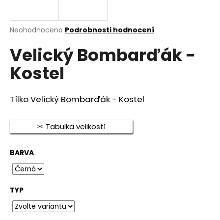
a
j
Průměrné
Neohodnoceno
Podrobnosti hodnocení
í
hodnocení
t
Velický Bombarďák -
produktu
je
?
Kostel
0,0
z
5
hvězdiček.
Tílko Velický Bombarďák - Kostel
HLEDAT
Tabulka velikostí
BARVA
D
o
p
o
TYP
r
u