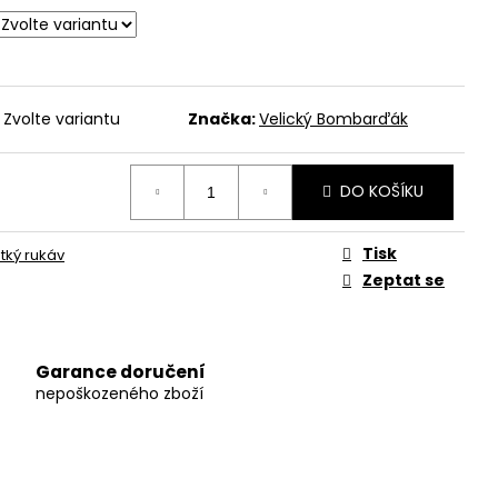
Zvolte variantu
Značka:
Velický Bombarďák
DO KOŠÍKU
Tisk
átký rukáv
Zeptat se
Garance doručení
nepoškozeného zboží