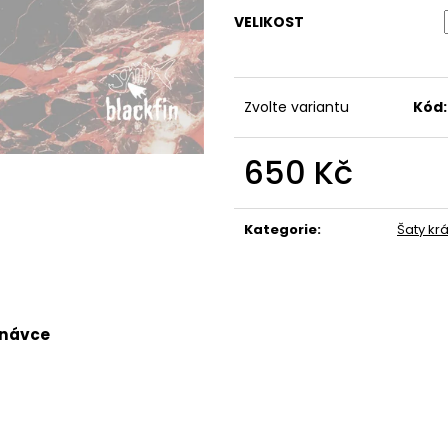
490 Kč
490 Kč
VELIKOST
Zvolte variantu
Kód:
650 Kč
Měrná
cena:
Kategorie
:
Šaty kr
dnávce