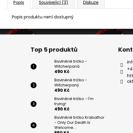
Popis
Související (3)
Diskuze
Popis produktu není dostupný
Z
á
Top 5 produktů
Kont
p
a
Bavlněné tričko -
inf
Witcherpaná
t
+4
490 Kč
í
ht
Bavlněné tričko -
ck
Witcherpaný
490 Kč
Bavlněné tričko - I'm
trying!
490 Kč
Bavlněné tričko Krabathor
- Only Our Death Is
Welcome...
550 Kč