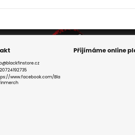
akt
Přijímáme online p
o
@
blackfinstore.cz
20724192735
tps://www.facebook.com/Bla
finmerch