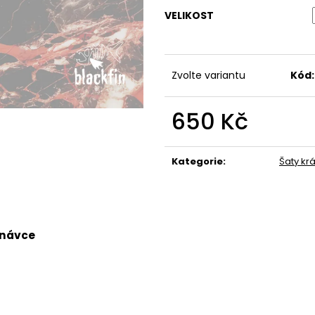
490 Kč
490 Kč
VELIKOST
Zvolte variantu
Kód:
650 Kč
Měrná
cena:
Kategorie
:
Šaty kr
dnávce