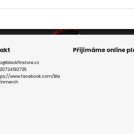
akt
Přijímáme online p
o
@
blackfinstore.cz
20724192735
tps://www.facebook.com/Bla
finmerch