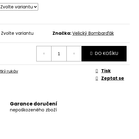
Zvolte variantu
Značka:
Velický Bombarďák
DO KOŠÍKU
Tisk
átký rukáv
Zeptat se
Garance doručení
nepoškozeného zboží