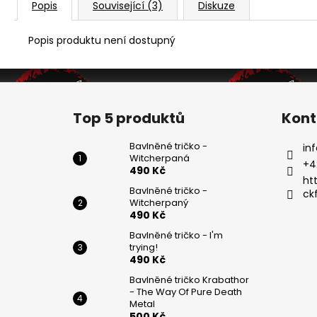
Popis
Související (3)
Diskuze
Popis produktu není dostupný
Z
á
Top 5 produktů
Kont
p
a
Bavlněné tričko -
inf
Witcherpaná
t
+4
490 Kč
í
ht
Bavlněné tričko -
ck
Witcherpaný
490 Kč
Bavlněné tričko - I'm
trying!
490 Kč
Bavlněné tričko Krabathor
- The Way Of Pure Death
Metal
500 Kč