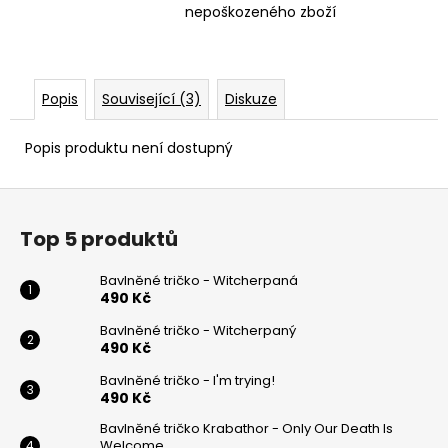
nepoškozeného zboží
Popis
Související (3)
Diskuze
Popis produktu není dostupný
Z
á
Top 5 produktů
p
a
Bavlněné tričko - Witcherpaná
t
490 Kč
í
Bavlněné tričko - Witcherpaný
490 Kč
Bavlněné tričko - I'm trying!
490 Kč
Bavlněné tričko Krabathor - Only Our Death Is
Welcome...