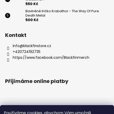
550 Kč
Bavlněné tričko Krabathor - The Way Of Pure
Death Metal
500 Kč
Kontakt
info
@
blackfinstore.cz
+420724192735
https://www.facebook.com/Blackfinmerch
Přijímáme online platby
Používáme cookies, abychom Vám umožnili