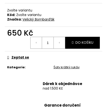
č
u
Zvolte variantu
j
Kód:
Zvolte variantu
e
Značka:
Velický Bombarďák
m
e
650 Kč
Měrná
BAVLNĚNÉ
DO KOŠÍKU
cena:
TRIČKO
KRABATHOR
-
ONLY
Zeptat se
OUR
DEATH
Kategorie
:
Šaty krátký rukáv
IS
WELCOME...
550
Dárek k objednávce
Kč
nad 1.500 Kč
Garance doručení