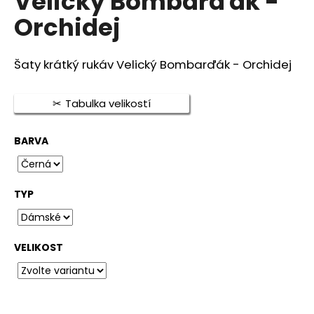
Velický Bombarďák -
je
a
Orchidej
0,0
j
z
5
í
hvězdiček.
Šaty krátký rukáv Velický Bombarďák - Orchidej
t
?
Tabulka velikostí
BARVA
HLEDAT
TYP
D
o
VELIKOST
p
o
r
u