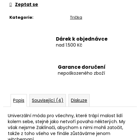
Zeptat se
Kategorie
:
Trička
Dárek k objednávce
nad 1.500 Kč
Garance doručení
nepoškozeného zboží
Popis
Související (4)
Diskuze
Univerzální móda pro všechny, které trápí malost lidí
kolem sebe, stejně jako netvoří povaha některých. My
však nejsme Zaklínači, abychom s nimi mohli zatočit,
takže z toho všeho ve finále zůstáváme jenom
witcherpaní…