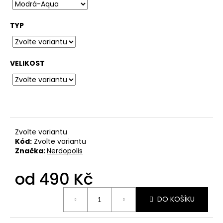
č
u
j
TYP
e
m
e
VELIKOST
BAVLNĚNÉ
TRIČKO
-
WITCHERPANÝ
490
Zvolte variantu
Kč
Kód:
Zvolte variantu
Značka:
Nerdopolis
od
490 Kč
Měrná
DO KOŠÍKU
cena: