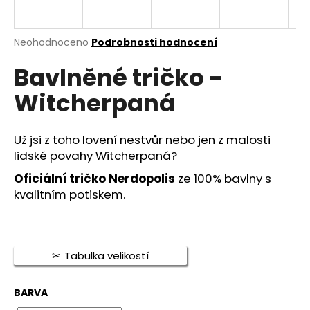
a
j
Průměrné
Neohodnoceno
Podrobnosti hodnocení
í
hodnocení
t
Bavlněné tričko -
produktu
je
?
Witcherpaná
0,0
z
5
hvězdiček.
Už jsi z toho lovení nestvůr nebo jen z malosti
lidské povahy Witcherpaná?
HLEDAT
Oficiální tričko Nerdopolis
ze 100% bavlny s
kvalitním potiskem.
D
o
p
Tabulka velikostí
o
r
BARVA
u