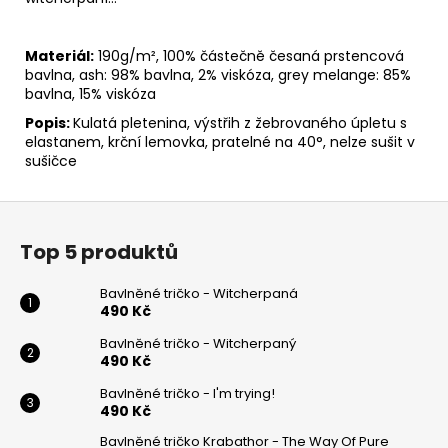
Materiál:
190g/m², 100% částečně česaná prstencová
bavlna, ash: 98% bavlna, 2% viskóza, grey melange: 85%
bavlna, 15% viskóza
Popis:
Kulatá pletenina, výstřih z žebrovaného úpletu s
elastanem, krční lemovka, pratelné na 40°, nelze sušit v
sušičce
Z
á
Top 5 produktů
p
a
Bavlněné tričko - Witcherpaná
t
490 Kč
í
Bavlněné tričko - Witcherpaný
490 Kč
Bavlněné tričko - I'm trying!
490 Kč
Bavlněné tričko Krabathor - The Way Of Pure