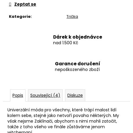
Zeptat se
Kategorie
:
Trička
Dárek k objednávce
nad 1.500 Kč
Garance doručení
nepoškozeného zboží
Popis
Související (4)
Diskuze
Univerzální móda pro všechny, které trápí malost lidí
kolem sebe, stejně jako netvoří povaha některých. My
však nejsme Zaklínači, abychom s nimi mohli zatočit,
takže z toho všeho ve finále zůstáváme jenom
witcherpaní…