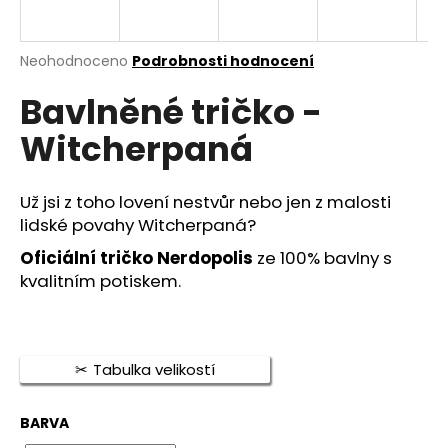
a
j
Průměrné
Neohodnoceno
Podrobnosti hodnocení
í
hodnocení
t
Bavlněné tričko -
produktu
je
?
Witcherpaná
0,0
z
5
hvězdiček.
Už jsi z toho lovení nestvůr nebo jen z malosti
lidské povahy Witcherpaná?
HLEDAT
Oficiální tričko Nerdopolis
ze 100% bavlny s
kvalitním potiskem.
D
o
p
Tabulka velikostí
o
r
BARVA
u