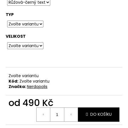
č
u
j
TYP
e
m
e
VELIKOST
BAVLNĚNÉ
TRIČKO
KRABATHOR
-
THE
WAY
Zvolte variantu
OF
Kód:
Zvolte variantu
PURE
Značka:
Nerdopolis
DEATH
METAL
od
490 Kč
500
Kč
Měrná
DO KOŠÍKU
cena: