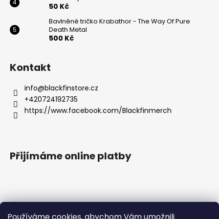
50 Kč
Bavlněné tričko Krabathor - The Way Of Pure
Death Metal
500 Kč
Kontakt
info
@
blackfinstore.cz
+420724192735
https://www.facebook.com/Blackfinmerch
Přijímáme online platby
Používáme cookies, abychom Vám umožnili