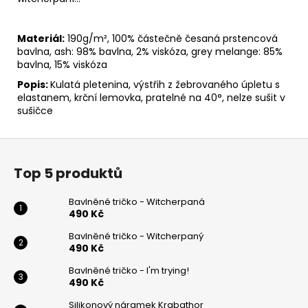
Materiál:
190g/m², 100% částečně česaná prstencová
bavlna, ash: 98% bavlna, 2% viskóza, grey melange: 85%
bavlna, 15% viskóza
Popis:
Kulatá pletenina, výstřih z žebrovaného úpletu s
elastanem, krční lemovka, pratelné na 40°, nelze sušit v
sušičce
Z
á
Top 5 produktů
p
a
Bavlněné tričko - Witcherpaná
t
490 Kč
í
Bavlněné tričko - Witcherpaný
490 Kč
Bavlněné tričko - I'm trying!
490 Kč
Silikonový náramek Krabathor