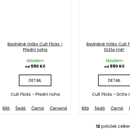
Bavlněné tričko Cult Flicks -
Bavlněné tričko Cult F
Přední noha
Držte mě!
Skladem
Skladem
590 Kč
590 Kč
od
od
DETAIL
DETAIL
Cult Flicks - Přední noha
Cult Flicks - Držte
Bílá
Šedá
Černá
Červená
French navy
Bílá
Šedá
Zelená
Černá
Mo
12
položek celk
O