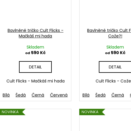
Bavlněné tričko Cult Flicks -
Bavlněné tričko Cult F
Mačkáš mi hada
Cože?!
Skladem
Skladem
590 Kč
590 Kč
od
od
DETAIL
DETAIL
Cult Flicks - Mačkáš mi hada
Cult Flicks - Cože
Bílá
Šedá
Černá
Červená
French navy
Bílá
Šedá
Žlutá
Černá
Zele
NOVINKA
NOVINKA