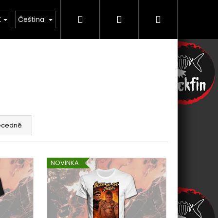
Hledat
Přihlášení
Nákupní
Řemesla
Kontakt
K
Čeština
košík
ecedně
NOVINKA
 - I'M TRYING!