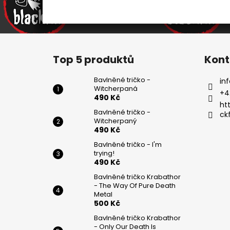
Z
á
Top 5 produktů
Kont
p
a
Bavlněné tričko -
inf
Witcherpaná
t
+4
490 Kč
í
ht
Bavlněné tričko -
ck
Witcherpaný
490 Kč
Bavlněné tričko - I'm
trying!
490 Kč
Bavlněné tričko Krabathor
- The Way Of Pure Death
Metal
500 Kč
Bavlněné tričko Krabathor
- Only Our Death Is