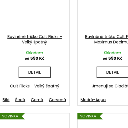
Bavlněné tričko Cult Flicks -
Bavlněné tričko Cult F
Velký špatný
Maximus Decim
Skladem
Skladem
590 Kč
590 Kč
od
od
DETAIL
DETAIL
Cult Flicks - Velký špatný
Jmenuji se Gladiá
Bílá
Šedá
Černá
Červená
French navy
Modrá-Aqua
Žlutá
Zele
NOVINKA
NOVINKA