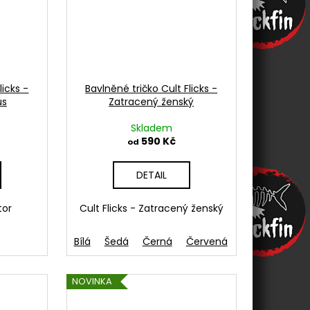
licks -
Bavlněné tričko Cult Flicks -
us
Zatracený ženský
Skladem
590 Kč
od
DETAIL
tor
Cult Flicks - Zatracený ženský
ná
Modrá-Aqua
Bílá
Růžová
Šedá
Černá
Oranžová
Červená
Světle modrá
French navy
NOVINKA