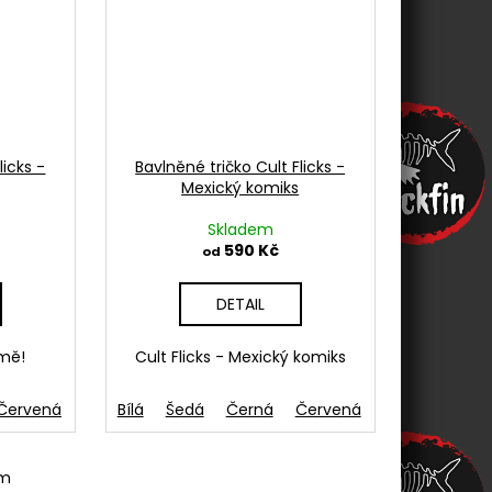
licks -
Bavlněné tričko Cult Flicks -
Mexický komiks
Skladem
590 Kč
od
DETAIL
 mě!
Cult Flicks - Mexický komiks
drá-Aqua
Červená
French navy
Světlemodrá
Bílá
Šedá
Žlutá
Růžová
Černá
Zelená
Oranžová
Červená
Modrá-Aqua
French navy
Svět
em