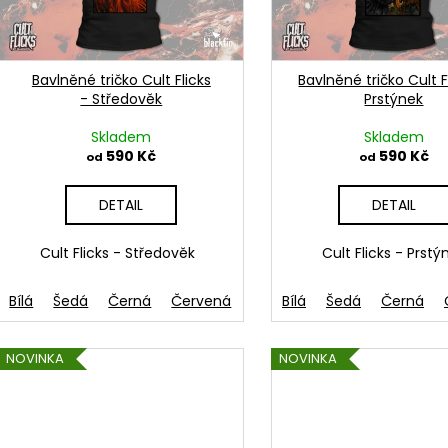
p
490 Kč
490 Kč
d
r
u
o
k
d
Bavlněné tričko Cult Flicks
Bavlněné tričko Cult F
t
- Středověk
Prstýnek
u
ů
k
Skladem
Skladem
t
590 Kč
590 Kč
od
od
ů
DETAIL
DETAIL
Cult Flicks - Středověk
Cult Flicks - Prstý
Bílá
Šedá
Černá
Červená
French navy
Bílá
Šedá
Žlutá
Černá
Zele
NOVINKA
NOVINKA