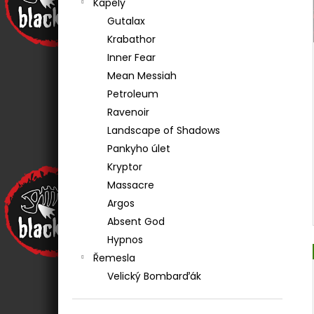
Kapely
490 Kč
l
Gutalax
Krabathor
Inner Fear
Mean Messiah
Petroleum
Ravenoir
Landscape of Shadows
Pankyho úlet
Kryptor
Massacre
Argos
Absent God
Hypnos
Řemesla
Velický Bombarďák