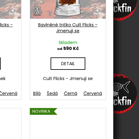
licks -
Bavlněné tričko Cult Flicks -
Jmenuji se
Skladem
590 Kč
od
DETAIL
nek
Cult Flicks - Jmenuji se
ná
Červená
Modrá-Aqua
French navy
Bílá
Světlemodrá
Šedá
Žlutá
Černá
Zelená
Růžová
Červená
Modrá-Aqua
Oranžová
French navy
Růžo
NOVINKA