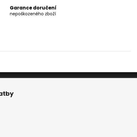
Garance doručení
nepoškozeného zboží
latby