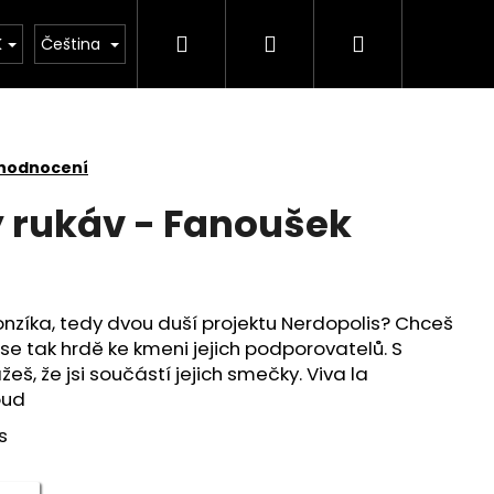
Hledat
Přihlášení
Nákupní
Řemesla
Kontakt
K
Čeština
košík
 hodnocení
ý rukáv - Fanoušek
nzíka, tedy dvou duší projektu Nerdopolis? Chceš
t se tak hrdě ke kmeni jejich podporovatelů. S
š, že jsi součástí jejich smečky. Viva la
oud
s
 - I'M TRYING!