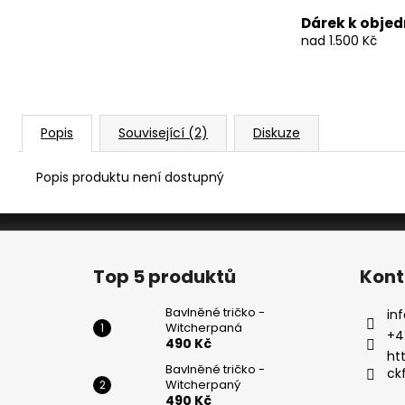
Dárek k obje
nad 1.500 Kč
Popis
Související (2)
Diskuze
Popis produktu není dostupný
Z
á
Top 5 produktů
Kont
p
a
Bavlněné tričko -
inf
Witcherpaná
t
+4
490 Kč
í
ht
Bavlněné tričko -
ck
Witcherpaný
490 Kč