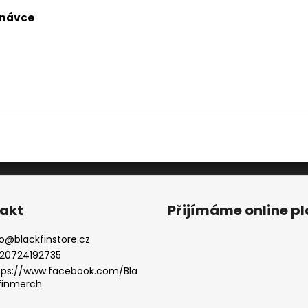
dnávce
akt
Přijímáme online p
o
@
blackfinstore.cz
20724192735
tps://www.facebook.com/Bla
finmerch