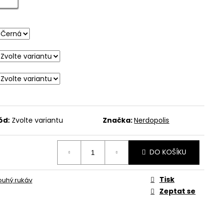
ód:
Zvolte variantu
Značka:
Nerdopolis
DO KOŠÍKU
Tisk
louhý rukáv
Zeptat se