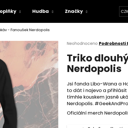
oplňky
Hudba
Značky
Kapely
CZ
Co potřebujete najít?
rukáv - Fanoušek Nerdopolis
Průměrné
Neohodnoceno
Podrobnosti
hodnocení
HLEDAT
Triko dlouh
produktu
je
Nerdopolis
0,0
z
5
Doporučujeme
hvězdiček.
Jsi fanda Libo-Wana a Ho
to dát i najevo a přihlási
tímhle kouskem jasně ukáže
Nerdopolis. #GeekAndPr
Oficiální merch Nerdopoli
BAVLNĚNÉ TRIČKO - WITCHERPANÝ
BAVLNĚNÉ TRIČKO