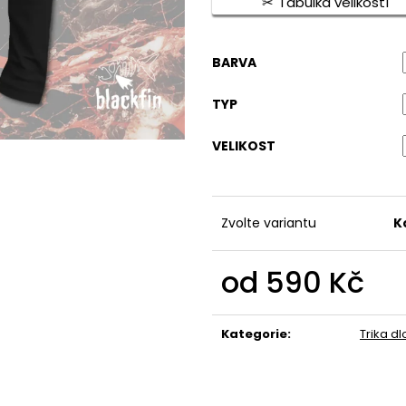
Tabulka velikostí
490 Kč
490 Kč
BARVA
TYP
VELIKOST
Zvolte variantu
K
od
590 Kč
Měrná
cena:
Kategorie
:
Trika d