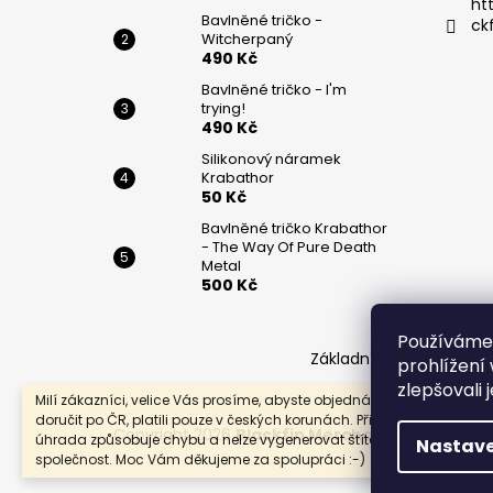
í
ht
Bavlněné tričko -
ck
Witcherpaný
490 Kč
Bavlněné tričko - I'm
trying!
490 Kč
Silikonový náramek
Krabathor
50 Kč
Bavlněné tričko Krabathor
- The Way Of Pure Death
Metal
500 Kč
Používáme
Základní zásady ochran
prohlížení
zlepšovali 
Milí zákazníci, velice Vás prosíme, abyste objednávky, které chcete
doručit po ČR, platili pouze v českých korunách. Při platbě v eurech t
Copyright 2026
Blackfin Merchandise
. Všechna
úhrada způsobuje chybu a nelze vygenerovat štítek pro přepravní
Nastave
společnost. Moc Vám děkujeme za spolupráci :-)