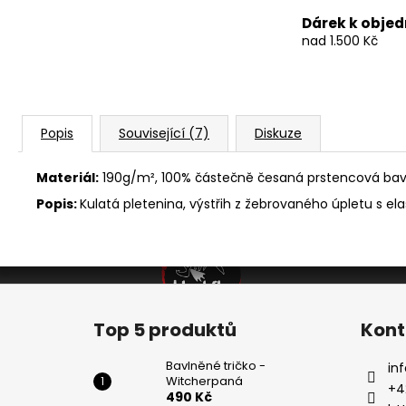
Dárek k obje
nad 1.500 Kč
Popis
Související (7)
Diskuze
Materiál:
190g/m², 100% částečně česaná prstencová bavln
Popis:
Kulatá pletenina, výstřih z žebrovaného úpletu s el
Z
á
Top 5 produktů
Kont
p
a
Bavlněné tričko -
inf
Witcherpaná
t
+4
490 Kč