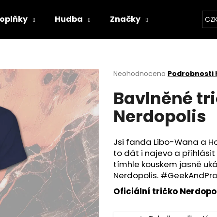
oplňky
Hudba
Značky
Kapely
CZ
Co potřebujete najít?
Průměrné
Neohodnoceno
Podrobnosti
hodnocení
HLEDAT
Bavlněné tr
produktu
je
Nerdopolis
0,0
z
5
Doporučujeme
hvězdiček.
Jsi fanda Libo-Wana a Ho
to dát i najevo a přihlási
tímhle kouskem jasně ukáže
Nerdopolis. #GeekAndPr
Oficiální tričko Nerdopo
BAVLNĚNÉ TRIČKO - WITCHERPANÝ
BAVLNĚNÉ TRIČKO