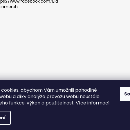
tps://www.facebook.com/Bla
finmerch
 cookies, abychom Vám umožnili pohodlné
S
y osobních údajů |
Všeobecné obchodní podmínky |
Správná p
 webu a díky analýze provozu webu neustále
jeho funkce, výkon a použitelnost.
Více informací
ato
 práva vyhrazena.
ní