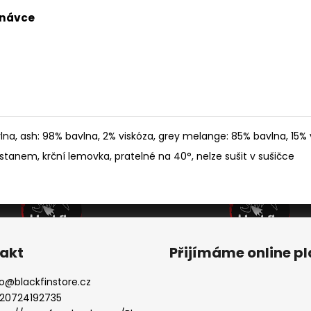
dnávce
a, ash: 98% bavlna, 2% viskóza, grey melange: 85% bavlna, 15% 
astanem, krční lemovka, pratelné na 40°, nelze sušit v sušičce
akt
Přijímáme online p
o
@
blackfinstore.cz
20724192735