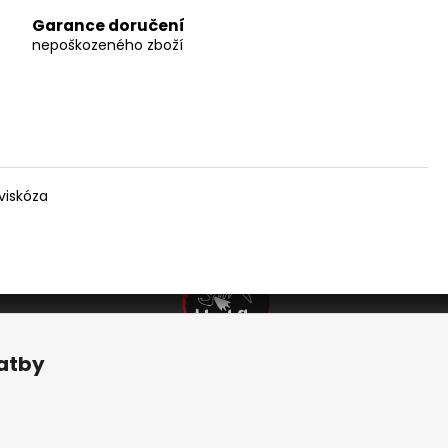
Garance doručení
nepoškozeného zboží
viskóza
latby