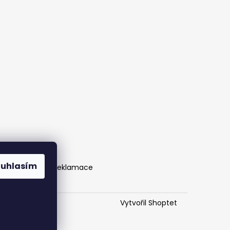
ouhlasím
éče o potisk |
Reklamace
Vytvořil Shoptet