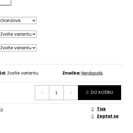
ód:
Zvolte variantu
Značka:
Nerdopolis
DO KOŠÍKU
Tisk
ní
Zeptat se