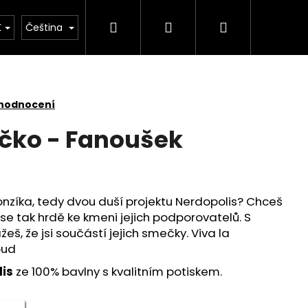
Hledat
Přihlášení
Nákupní
Řemesla
Kontakt
K
Čeština
košík
 hodnocení
ičko - Fanoušek
nzíka, tedy dvou duší projektu Nerdopolis? Chceš
t se tak hrdě ke kmeni jejich podporovatelů. S
š, že jsi součástí jejich smečky. Viva la
oud
lis
ze 100% bavlny s kvalitním potiskem.
 - I'M TRYING!