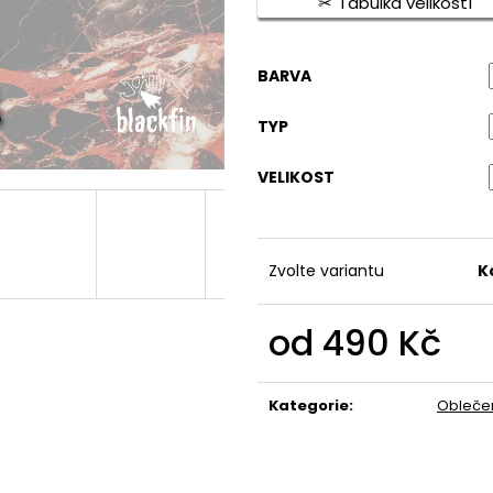
Tabulka velikostí
490 Kč
490 Kč
BARVA
TYP
VELIKOST
Zvolte variantu
K
od
490 Kč
Měrná
cena:
Kategorie
:
Obleče