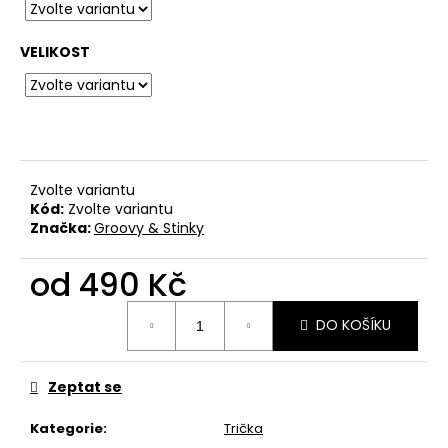
č
u
j
VELIKOST
e
m
e
BAVLNĚNÉ
TRIČKO
Zvolte variantu
KRABATHOR
Kód:
Zvolte variantu
-
Značka:
Groovy & Stinky
ONLY
OUR
od
490 Kč
DEATH
IS
WELCOME...
Měrná
DO KOŠÍKU
cena:
550
Kč
Zeptat se
Kategorie
:
Trička