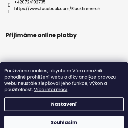
+420724192735
https://www.facebook.com/Blackfinmerch
Přijímáme online platby
Používáme cookies, abychom Vám umožnili
pohodlné prohlížení webu a díky analýze provozu
Základní zásady ochrany osobních údajů |
webu neustále zlepšovali jeho funkce, výkon a
Všeobecné obchodní podmínky |
Správná péče o potisk |
Reklamace
použitelnost.
Více informací
Nastavení
Milí zákazníci, velice Vás prosíme, abyste objednávky, které
Vytvořil Shoptet
chcete doručit po ČR, platili pouze v českých korunách. Při
platbě v eurech tato úhrada způsobuje chybu a nelze
Copyright 2026
Blackfin Merchandise
. Všechna práva
vygenerovat štítek pro přepravní společnost. Moc Vám
Souhlasím
vyhrazena.
děkujeme za spolupráci :-)