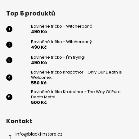
Z
á
Top 5 produktů
p
a
Bavlněné tričko - Witcherpaná
t
490 Kč
í
Bavlněné tričko - Witcherpaný
490 Kč
Bavlněné tričko - I'm trying!
490 Kč
Bavlněné tričko Krabathor - Only Our Death Is
Welcome...
550 Kč
Bavlněné tričko Krabathor - The Way Of Pure
Death Metal
500 Kč
Kontakt
info
@
blackfinstore.cz