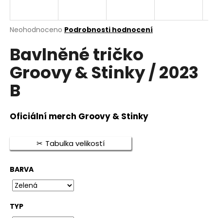
a
j
Průměrné
Neohodnoceno
Podrobnosti hodnocení
í
hodnocení
t
Bavlněné tričko
produktu
je
?
Groovy & Stinky / 2023
0,0
z
B
5
hvězdiček.
HLEDAT
Oficiální merch Groovy & Stinky
Tabulka velikostí
D
o
BARVA
p
o
r
TYP
u