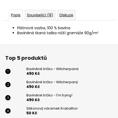
Popis
Související (8)
Diskuze
Plátnová vazba, 100 % bavlna
Bavlněná tkaná taška nižší gramáže 90g/m²
Z
á
Top 5 produktů
p
a
Bavlněné tričko - Witcherpaná
t
490 Kč
í
Bavlněné tričko - Witcherpaný
490 Kč
Bavlněné tričko - I'm trying!
490 Kč
Silikonový náramek Krabathor
50 Kč