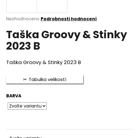
a
j
Průměrné
Neohodnoceno
Podrobnosti hodnocení
í
hodnocení
t
Taška Groovy & Stinky
produktu
je
?
2023 B
0,0
z
5
hvězdiček.
Taška Groovy & Stinky 2023 B
HLEDAT
Tabulka velikostí
BARVA
D
o
p
o
r
u