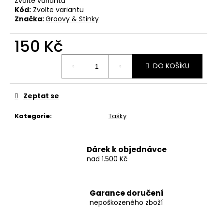
č
Zvolte variantu
Kód:
Zvolte variantu
u
Značka:
Groovy & Stinky
j
e
150 Kč
m
e
Měrná
DO KOŠÍKU
cena:
BAVLNĚNÉ
TRIČKO
Zeptat se
-
WITCHERPANÁ
Kategorie
:
Tašky
490
Kč
Dárek k objednávce
nad 1.500 Kč
Garance doručení
nepoškozeného zboží