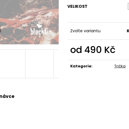
490 Kč
490 Kč
VELIKOST
Zvolte variantu
od
490 Kč
Měrná
cena:
Kategorie
:
Trička
dnávce