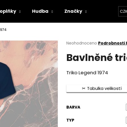
oplňky
Hudba
Značky
Kapely
CZ
Co potřebujete najít?
1974
Průměrné
Neohodnoceno
Podrobnosti
hodnocení
HLEDAT
Bavlněné tri
produktu
je
0,0
z
Triko Legend 1974
5
Doporučujeme
hvězdiček.
Tabulka velikostí
BARVA
TYP
BAVLNĚNÉ TRIČKO - WITCHERPANÝ
BAVLNĚNÉ TRIČKO