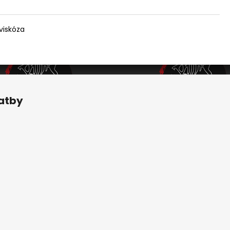
viskóza
latby