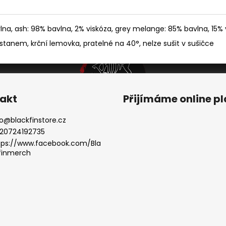
a, ash: 98% bavlna, 2% viskóza, grey melange: 85% bavlna, 15% 
astanem, krční lemovka, pratelné na 40°, nelze sušit v sušičce
akt
Přijímáme online p
o
@
blackfinstore.cz
20724192735
tps://www.facebook.com/Bla
finmerch