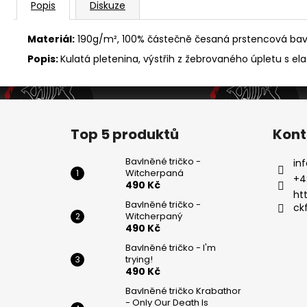
Popis
Diskuze
Materiál:
190g/m², 100% částečně česaná prstencová bavln
Popis:
Kulatá pletenina, výstřih z žebrovaného úpletu s el
Z
á
Top 5 produktů
Kont
p
a
Bavlněné tričko -
inf
Witcherpaná
t
+4
490 Kč
í
ht
Bavlněné tričko -
ck
Witcherpaný
490 Kč
Bavlněné tričko - I'm
trying!
490 Kč
Bavlněné tričko Krabathor
- Only Our Death Is