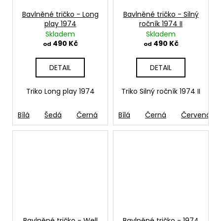
Bavlněné tričko - Long
Bavlněné tričko - Silný
play 1974
ročník 1974 II
Skladem
Skladem
490 Kč
490 Kč
od
od
DETAIL
DETAIL
Triko Long play 1974
Triko Silný ročník 1974 II
Bílá
Šedá
Černá
Červená
Bílá
Černá
French navy
Červená
Žl
Bavlněné tričko - Well
Bavlněné tričko - 1974