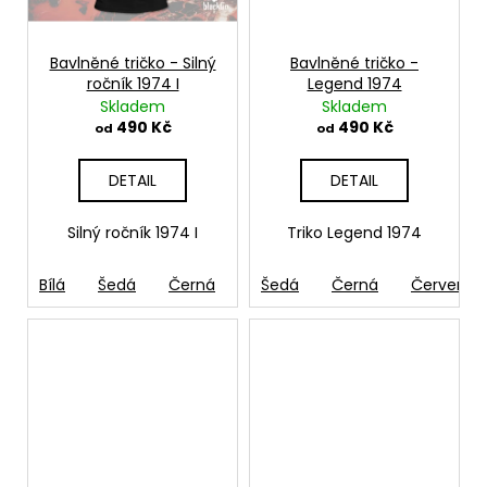
č
u
j
Bavlněné tričko - Silný
Bavlněné tričko -
e
ročník 1974 I
Legend 1974
m
Skladem
Skladem
e
490 Kč
490 Kč
od
od
DETAIL
DETAIL
BAVLNĚNÉ
TRIČKO
-
Silný ročník 1974 I
Triko Legend 1974
WITCHERPANÁ
490
Bílá
Šedá
Černá
French navy
Šedá
Černá
Žlutá
Červená
Zele
Kč