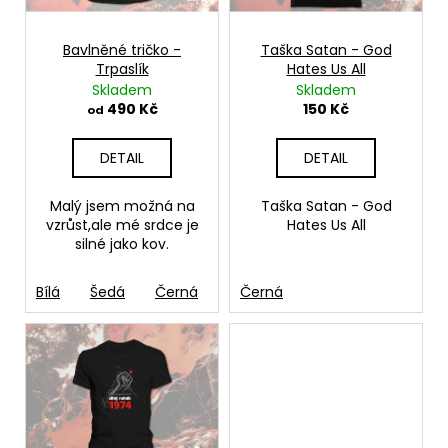
p
d
a
r
u
j
o
Bavlněné tričko -
Taška Satan - God
k
Trpaslík
Hates Us All
í
d
Skladem
Skladem
t
t
u
490 Kč
150 Kč
od
ů
?
k
t
DETAIL
DETAIL
ů
Malý jsem možná na
Taška Satan - God
vzrůst,ale mé srdce je
Hates Us All
HLEDAT
silné jako kov.
Bílá
Šedá
Černá
Červená
Černá
French navy
Žl
D
o
p
o
r
u