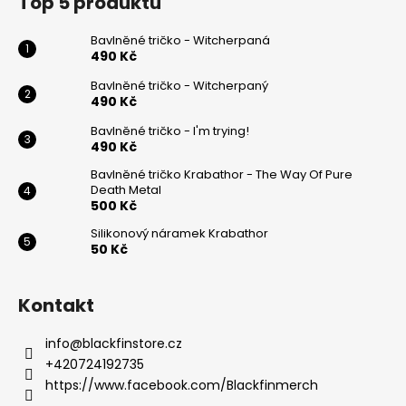
Top 5 produktů
a
p
c
a
Bavlněné tričko - Witcherpaná
í
t
490 Kč
p
í
Bavlněné tričko - Witcherpaný
r
490 Kč
v
k
Bavlněné tričko - I'm trying!
490 Kč
y
v
Bavlněné tričko Krabathor - The Way Of Pure
ý
Death Metal
500 Kč
p
i
Silikonový náramek Krabathor
s
50 Kč
u
Kontakt
info
@
blackfinstore.cz
+420724192735
https://www.facebook.com/Blackfinmerch