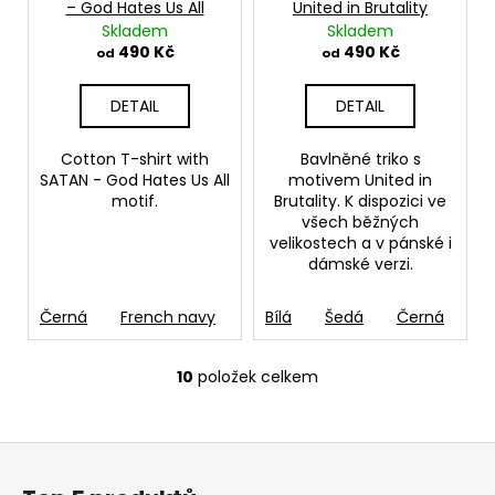
– God Hates Us All
United in Brutality
Skladem
Skladem
490 Kč
490 Kč
od
od
DETAIL
DETAIL
Cotton T-shirt with
Bavlněné triko s
SATAN - God Hates Us All
motivem United in
motif.
Brutality. K dispozici ve
všech běžných
velikostech a v pánské i
dámské verzi.
Černá
French navy
Zelená
Bílá
Šedá
Modrá-Aqua
Černá
Č
10
položek celkem
O
v
l
Z
á
á
d