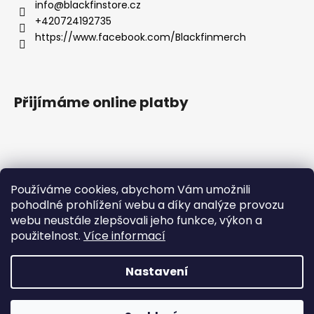
info
@
blackfinstore.cz
+420724192735
https://www.facebook.com/Blackfinmerch
Přijímáme online platby
Používáme cookies, abychom Vám umožnili
pohodlné prohlížení webu a díky analýze provozu
Základní zásady ochrany osobních údajů |
webu neustále zlepšovali jeho funkce, výkon a
Všeobecné obchodní podmínky |
Správná péče o potisk |
Reklamace
použitelnost.
Více informací
Nastavení
Milí zákazníci, velice Vás prosíme, abyste objednávky, které
Vytvořil Shoptet
chcete doručit po ČR, platili pouze v českých korunách. Při
platbě v eurech tato úhrada způsobuje chybu a nelze
Copyright 2026
Blackfin Merchandise
. Všechna práva
vygenerovat štítek pro přepravní společnost. Moc Vám