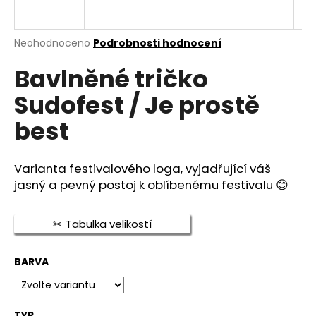
a
j
Průměrné
Neohodnoceno
Podrobnosti hodnocení
í
hodnocení
t
Bavlněné tričko
produktu
je
?
Sudofest / Je prostě
0,0
z
best
5
hvězdiček.
HLEDAT
Varianta festivalového loga, vyjadřující váš
jasný a pevný postoj k oblíbenému festivalu
😊
D
Tabulka velikostí
o
p
BARVA
o
r
u
TYP