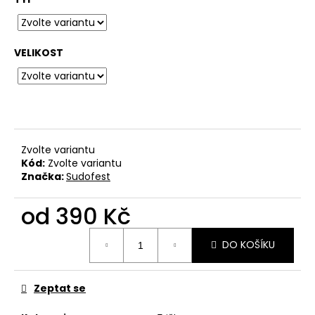
č
u
j
e
VELIKOST
m
e
BAVLNĚNÉ
TRIČKO
KRABATHOR
Zvolte variantu
-
Kód:
Zvolte variantu
ONLY
Značka:
Sudofest
OUR
DEATH
IS
od
390 Kč
WELCOME...
Měrná
550
DO KOŠÍKU
Kč
cena:
Zeptat se