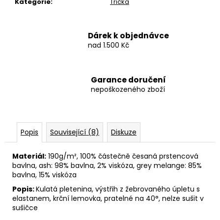
Kategorie
:
Trička
Dárek k objednávce
nad 1.500 Kč
Garance doručení
nepoškozeného zboží
Popis
Související (8)
Diskuze
Materiál:
190g/m², 100% částečně česaná prstencová
bavlna, ash: 98% bavlna, 2% viskóza, grey melange: 85%
bavlna, 15% viskóza
Popis:
Kulatá pletenina, výstřih z žebrovaného úpletu s
elastanem, krční lemovka, pratelné na 40°, nelze sušit v
sušičce