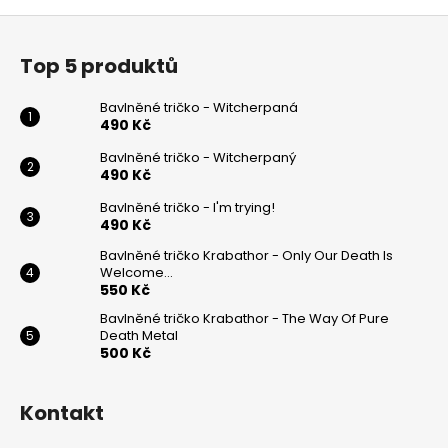
Z
á
Top 5 produktů
p
a
Bavlněné tričko - Witcherpaná
t
490 Kč
í
Bavlněné tričko - Witcherpaný
490 Kč
Bavlněné tričko - I'm trying!
490 Kč
Bavlněné tričko Krabathor - Only Our Death Is
Welcome...
550 Kč
Bavlněné tričko Krabathor - The Way Of Pure
Death Metal
500 Kč
Kontakt