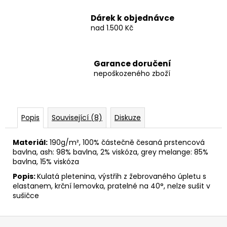
Dárek k objednávce
nad 1.500 Kč
Garance doručení
nepoškozeného zboží
Popis
Související (8)
Diskuze
Materiál:
190g/m², 100% částečně česaná prstencová
bavlna, ash: 98% bavlna, 2% viskóza, grey melange: 85%
bavlna, 15% viskóza
Popis:
Kulatá pletenina, výstřih z žebrovaného úpletu s
elastanem, krční lemovka, pratelné na 40°, nelze sušit v
sušičce
Z