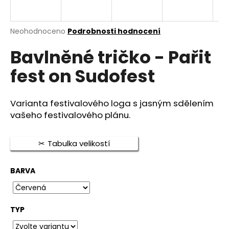
a
j
Průměrné
Neohodnoceno
Podrobnosti hodnocení
í
hodnocení
t
Bavlněné tričko - Pařit
produktu
je
?
fest on Sudofest
0,0
z
5
hvězdiček.
Varianta festivalového loga s jasným sdělením
vašeho festivalového plánu.
HLEDAT
Tabulka velikostí
D
BARVA
o
p
o
r
TYP
u