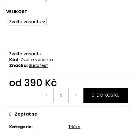
č
u
VELIKOST
j
e
m
e
BAVLNĚNÉ
Zvolte variantu
TRIČKO
Kód:
Zvolte variantu
-
Značka:
Sudofest
WITCHERPANÝ
490
od
390 Kč
Kč
Měrná
DO KOŠÍKU
cena:
Zeptat se
Kategorie
:
Trička