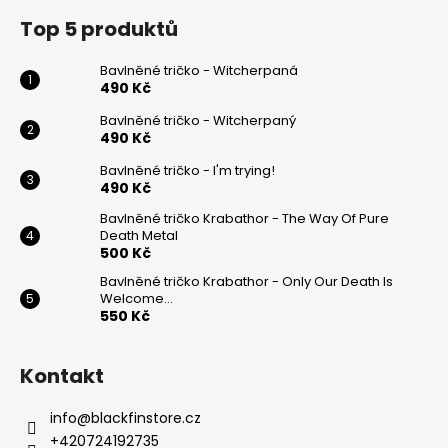
á
Top 5 produktů
p
a
Bavlněné tričko - Witcherpaná
t
490 Kč
í
Bavlněné tričko - Witcherpaný
490 Kč
Bavlněné tričko - I'm trying!
490 Kč
Bavlněné tričko Krabathor - The Way Of Pure
Death Metal
500 Kč
Bavlněné tričko Krabathor - Only Our Death Is
Welcome...
550 Kč
Kontakt
info
@
blackfinstore.cz
+420724192735