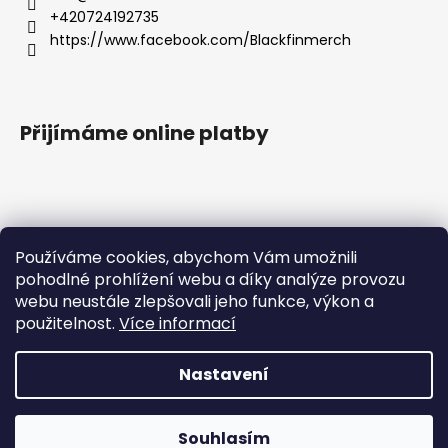
+420724192735
https://www.facebook.com/Blackfinmerch
Přijímáme online platby
Používáme cookies, abychom Vám umožnili
pohodlné prohlížení webu a díky analýze provozu
Základní zásady ochrany osobních údajů |
webu neustále zlepšovali jeho funkce, výkon a
Všeobecné obchodní podmínky |
Správná péče o potisk |
Reklamace
použitelnost.
Více informací
Nastavení
Milí zákazníci, velice Vás prosíme, abyste objednávky, které
Vytvořil Shoptet
chcete doručit po ČR, platili pouze v českých korunách. Při
platbě v eurech tato úhrada způsobuje chybu a nelze
Copyright 2026
Blackfin Merchandise
. Všechna práva
vygenerovat štítek pro přepravní společnost. Moc Vám
Souhlasím
vyhrazena.