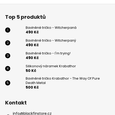
Z
á
Top 5 produktů
p
a
Bavlněné tričko - Witcherpaná
t
490 Kč
í
Bavlněné tričko - Witcherpaný
490 Kč
Bavlněné tričko - I'm trying!
490 Kč
Silikonový náramek Krabathor
50 Kč
Bavlněné tričko Krabathor - The Way Of Pure
Death Metal
500 Kč
Kontakt
info
@
blackfinstore.cz