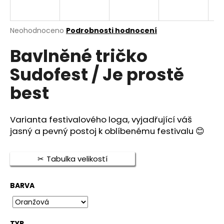
a
j
Průměrné
Neohodnoceno
Podrobnosti hodnocení
í
hodnocení
t
Bavlněné tričko
produktu
je
?
Sudofest / Je prostě
0,0
z
best
5
hvězdiček.
HLEDAT
Varianta festivalového loga, vyjadřující váš
jasný a pevný postoj k oblíbenému festivalu
😊
D
Tabulka velikostí
o
p
BARVA
o
r
u
TYP