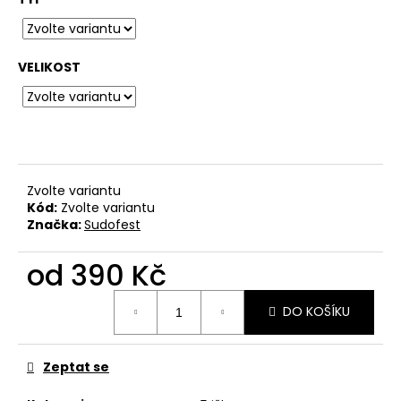
č
u
j
e
VELIKOST
m
e
BAVLNĚNÉ
TRIČKO
KRABATHOR
Zvolte variantu
-
Kód:
Zvolte variantu
THE
Značka:
Sudofest
WAY
OF
PURE
od
390 Kč
DEATH
METAL
Měrná
DO KOŠÍKU
500
cena:
Kč
Zeptat se