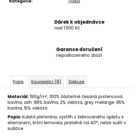
Kategorie
:
Trička
Dárek k objednávce
nad 1.500 Kč
Garance doručení
nepoškozeného zboží
Popis
Související (8)
Diskuze
Materiál:
190g/m², 100% částečně česaná prstencová
bavlna, ash: 98% bavlna, 2% viskóza, grey melange: 85%
bavlna, 15% viskóza
Popis:
Kulatá pletenina, výstřih z žebrovaného úpletu s
elastanem, krční lemovka, pratelné na 40°, nelze sušit v
sušičce