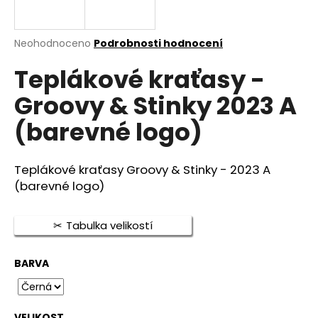
a
j
Průměrné
Neohodnoceno
Podrobnosti hodnocení
í
hodnocení
t
Teplákové kraťasy -
produktu
je
?
Groovy & Stinky 2023 A
0,0
z
(barevné logo)
5
hvězdiček.
HLEDAT
Teplákové kraťasy Groovy & Stinky - 2023 A
(barevné logo)
D
Tabulka velikostí
o
p
BARVA
o
r
u
VELIKOST