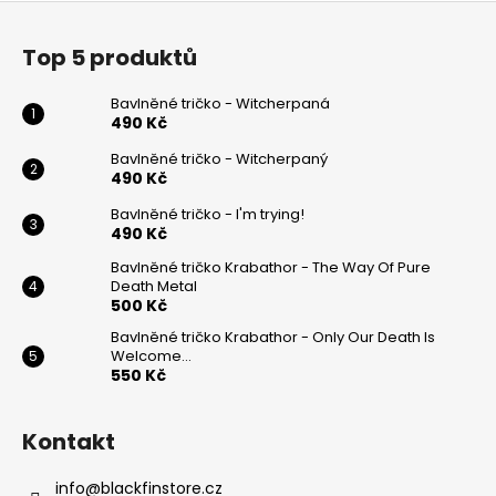
Z
á
Top 5 produktů
p
a
Bavlněné tričko - Witcherpaná
t
490 Kč
í
Bavlněné tričko - Witcherpaný
490 Kč
Bavlněné tričko - I'm trying!
490 Kč
Bavlněné tričko Krabathor - The Way Of Pure
Death Metal
500 Kč
Bavlněné tričko Krabathor - Only Our Death Is
Welcome...
550 Kč
Kontakt
info
@
blackfinstore.cz