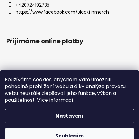
+420724192735
https://www.facebook.com/Blackfinmerch
Přijímáme online platby
Používáme cookies, abychom Vám umožnili
pohodlné prohlížení webu a díky analýze provozu
Základní zásady ochrany osobních údajů |
webu neustále zlepšovali jeho funkce, výkon a
Všeobecné obchodní podmínky |
Správná péče o potisk |
Reklamace
použitelnost.
Více informací
Nastavení
Milí zákazníci, velice Vás prosíme, abyste objednávky, které
Vytvořil Shoptet
chcete doručit po ČR, platili pouze v českých korunách. Při
platbě v eurech tato úhrada způsobuje chybu a nelze
Copyright 2026
Blackfin Merchandise
. Všechna práva
vygenerovat štítek pro přepravní společnost. Moc Vám
Souhlasím
vyhrazena.