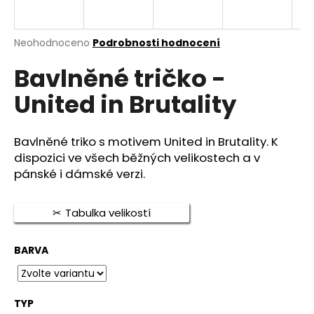
a
j
Průměrné
Neohodnoceno
Podrobnosti hodnocení
í
hodnocení
t
Bavlněné tričko -
produktu
je
?
United in Brutality
0,0
z
5
hvězdiček.
Bavlněné triko s motivem United in Brutality. K
dispozici ve všech běžných velikostech a v
HLEDAT
pánské i dámské verzi.
Tabulka velikostí
D
o
BARVA
p
o
r
u
TYP