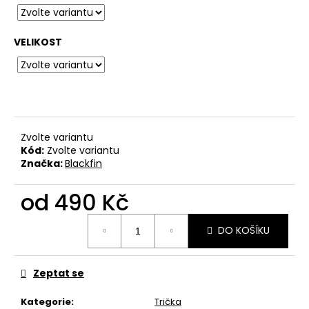
č
u
j
VELIKOST
e
m
e
BAVLNĚNÉ
TRIČKO
Zvolte variantu
KRABATHOR
Kód:
Zvolte variantu
-
Značka:
Blackfin
ONLY
OUR
DEATH
od
490 Kč
IS
WELCOME...
Měrná
550
DO KOŠÍKU
cena:
Kč
Zeptat se
Kategorie
:
Trička