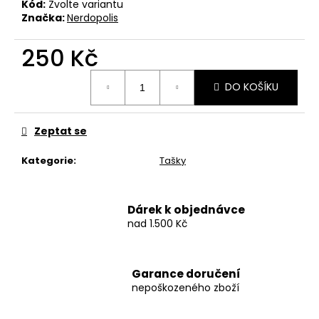
č
Kód:
Zvolte variantu
u
Značka:
Nerdopolis
j
e
250 Kč
m
Měrná
e
DO KOŠÍKU
cena:
BAVLNĚNÉ
Zeptat se
TRIČKO
KRABATHOR
-
Kategorie
:
Tašky
THE
WAY
OF
PURE
Dárek k objednávce
DEATH
nad 1.500 Kč
METAL
500
Kč
Garance doručení
nepoškozeného zboží