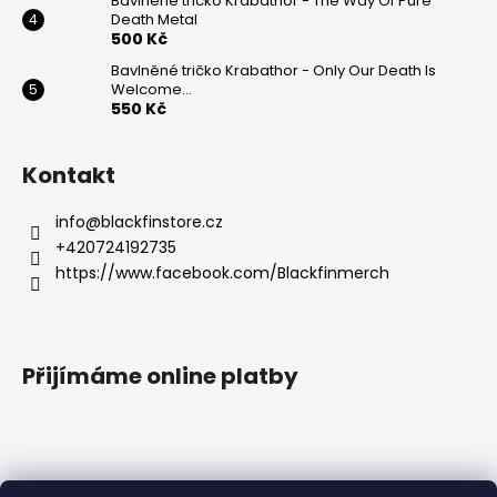
Bavlněné tričko Krabathor - The Way Of Pure
Death Metal
500 Kč
Bavlněné tričko Krabathor - Only Our Death Is
Welcome...
550 Kč
Kontakt
info
@
blackfinstore.cz
+420724192735
https://www.facebook.com/Blackfinmerch
Přijímáme online platby