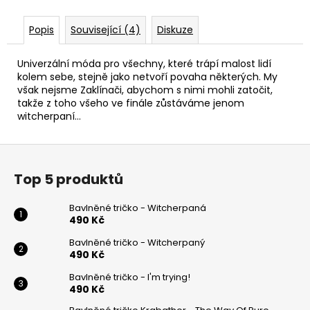
Popis
Související (4)
Diskuze
Univerzální móda pro všechny, které trápí malost lidí
kolem sebe, stejně jako netvoří povaha některých. My
však nejsme Zaklínači, abychom s nimi mohli zatočit,
takže z toho všeho ve finále zůstáváme jenom
witcherpaní…
Z
á
Top 5 produktů
p
a
Bavlněné tričko - Witcherpaná
t
490 Kč
í
Bavlněné tričko - Witcherpaný
490 Kč
Bavlněné tričko - I'm trying!
490 Kč