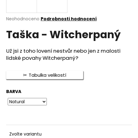
a
j
Průměrné
Neohodnoceno
Podrobnosti hodnocení
í
hodnocení
t
Taška - Witcherpaný
produktu
je
?
0,0
z
Už jsi z toho lovení nestvůr nebo jen z malosti
5
lidské povahy Witcherpaný?
hvězdiček.
HLEDAT
Tabulka velikostí
BARVA
D
o
p
o
r
u
Zvolte variantu