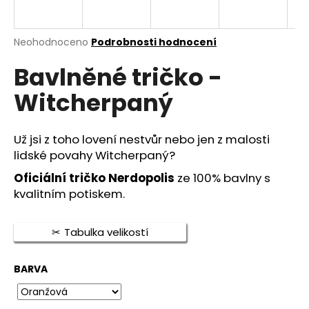
a
j
Průměrné
Neohodnoceno
Podrobnosti hodnocení
í
hodnocení
t
Bavlněné tričko -
produktu
je
?
Witcherpaný
0,0
z
5
hvězdiček.
Už jsi z toho lovení nestvůr nebo jen z malosti
lidské povahy Witcherpaný?
HLEDAT
Oficiální tričko Nerdopolis
ze 100% bavlny s
kvalitním potiskem.
D
Tabulka velikostí
o
p
o
BARVA
r
u