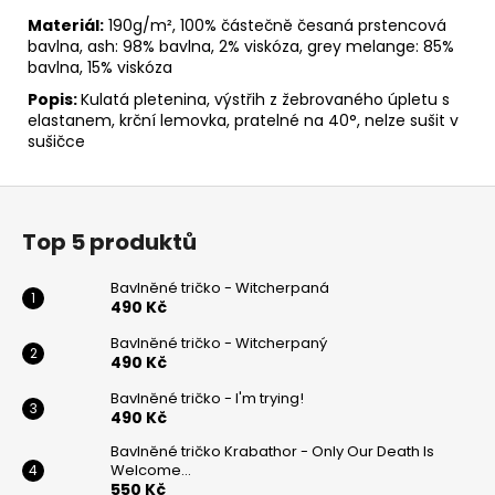
Materiál:
190g/m², 100% částečně česaná prstencová
bavlna, ash: 98% bavlna, 2% viskóza, grey melange: 85%
bavlna, 15% viskóza
Popis:
Kulatá pletenina, výstřih z žebrovaného úpletu s
elastanem, krční lemovka, pratelné na 40°, nelze sušit v
sušičce
Z
á
Top 5 produktů
p
a
Bavlněné tričko - Witcherpaná
t
490 Kč
í
Bavlněné tričko - Witcherpaný
490 Kč
Bavlněné tričko - I'm trying!
490 Kč
Bavlněné tričko Krabathor - Only Our Death Is
Welcome...
550 Kč