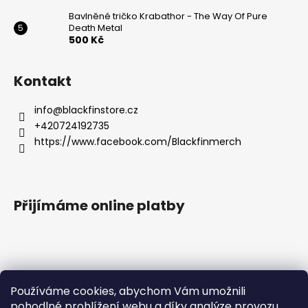
Bavlněné tričko Krabathor - The Way Of Pure
Death Metal
500 Kč
Kontakt
info
@
blackfinstore.cz
+420724192735
https://www.facebook.com/Blackfinmerch
Přijímáme online platby
Používáme cookies, abychom Vám umožnili
pohodlné prohlížení webu a díky analýze provozu