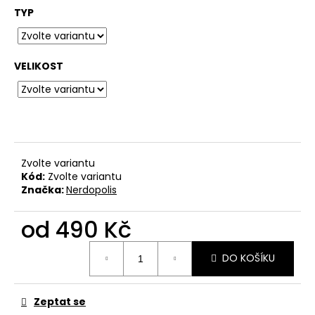
č
TYP
u
j
e
m
VELIKOST
e
BAVLNĚNÉ
TRIČKO
KRABATHOR
-
Zvolte variantu
THE
Kód:
Zvolte variantu
WAY
Značka:
Nerdopolis
OF
PURE
DEATH
od
490 Kč
METAL
500
Měrná
DO KOŠÍKU
Kč
cena:
Zeptat se