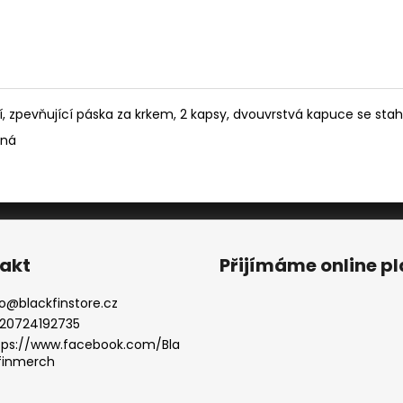
í, zpevňující páska za krkem, 2 kapsy, dvouvrstvá kapuce se sta
aná
akt
Přijímáme online p
o
@
blackfinstore.cz
20724192735
tps://www.facebook.com/Bla
finmerch