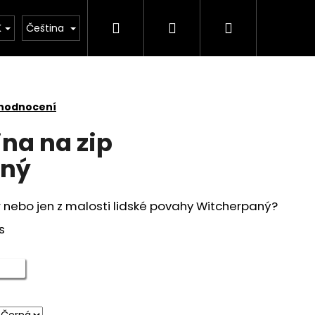
Hledat
Přihlášení
Nákupní
Řemesla
Kontakt
K
Čeština
košík
 hodnocení
na na zip
aný
ůr nebo jen z malosti lidské povahy Witcherpaný?
s
 - I'M TRYING!