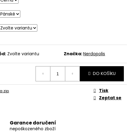
ód:
Zvolte variantu
Značka:
Nerdopolis
DO KOŠÍKU
Tisk
a zip
Zeptat se
Garance doručení
nepoškozeného zboží