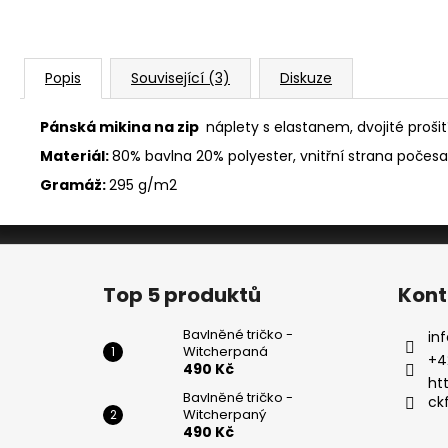
Popis
Související (3)
Diskuze
Pánská mikina na zip
náplety s elastanem, dvojité prošit
Materiál:
80% bavlna 20% polyester, vnitřní strana počes
Gramáž:
295 g/m2
Z
á
Top 5 produktů
Kont
p
a
Bavlněné tričko -
inf
Witcherpaná
t
+4
490 Kč
í
ht
Bavlněné tričko -
ck
Witcherpaný
490 Kč