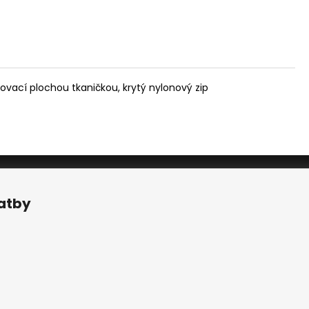
hovací plochou tkaničkou, krytý nylonový zip
latby