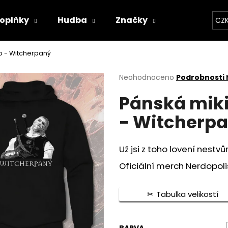
oplňky
Hudba
Značky
Kapely
CZ
Co potřebujete najít?
p - Witcherpaný
Průměrné
Neohodnoceno
Podrobnosti
hodnocení
HLEDAT
Pánská miki
produktu
je
- Witcherp
0,0
z
5
Doporučujeme
hvězdiček.
Už jsi z toho lovení nestv
Oficiální merch Nerdopoli
Tabulka velikostí
BAVLNĚNÉ TRIČKO - WITCHERPANÝ
BAVLNĚNÉ TRIČKO
BARVA