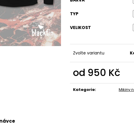
490 Kč
490 Kč
TYP
VELIKOST
Zvolte variantu
K
od
950 Kč
Měrná
cena:
Kategorie
:
Mikiny n
dnávce