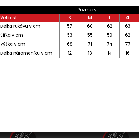
€20,20
€20,20
Rozměry
Velikost
S
M
L
XL
Délka rukávu v cm
57
60
62
63
Šířka v cm
53
55
59
62
Výška v cm
68
71
74
77
Délka nárameníku v cm
12
13
14
16