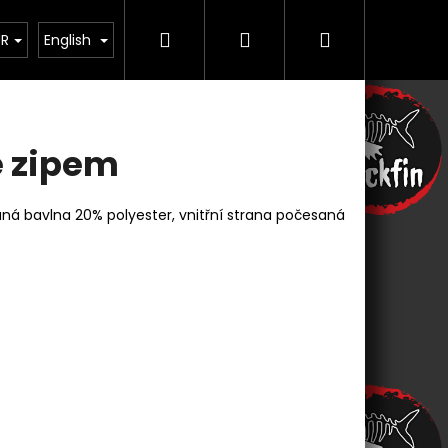
Search
Login
Shopping
Řemesla
Contact us
UR
English
cart
e zipem
ná bavlna 20% polyester, vnitřní strana počesaná