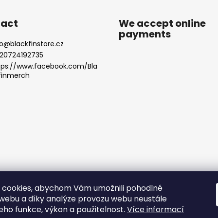
act
We accept online
payments
o
@
blackfinstore.cz
20724192735
tps://www.facebook.com/Bla
finmerch
 cookies, abychom Vám umožnili pohodlné
licy |
Terms and Conditions |
Care Instructions for Printed Texti
 webu a díky analýze provozu webu neustále
jeho funkce, výkon a použitelnost.
Více informací