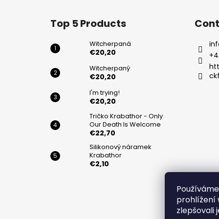
F
o
Top 5 Products
Cont
o
t
Witcherpaná
inf
e
€20,20
+4
r
ht
Witcherpaný
ck
€20,20
I'm trying!
€20,20
Tričko Krabathor - Only
Our Death Is Welcome
€22,70
Silikonový náramek
Krabathor
€2,10
Používáme
Privacy Po
prohlížení
zlepšovali 