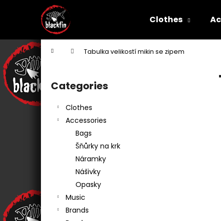
C
Skip
to
a
Clothes
Ac
content
Back
Back
r
shopping
shopping
t
W
Home
Tabulka velikostí mikin se zipem
S
i
Categories
Skip
d
categories
e
Clothes
b
Accessories
a
Bags
r
Šňůrky na krk
Náramky
Nášivky
Opasky
Music
Brands
WITCHERPANÁ