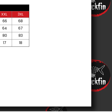
XXL
3XL
66
68
64
67
80
83
17
18