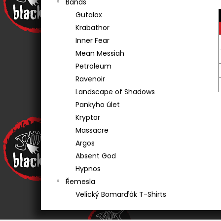
Bands
€20,20
Gutalax
Krabathor
Inner Fear
Mean Messiah
Petroleum
Ravenoir
Landscape of Shadows
Pankyho úlet
Kryptor
Massacre
Argos
Absent God
Hypnos
Řemesla
Velický Bomarďák T-Shirts