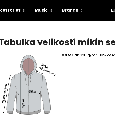
cessories
Music
Brands
Bands
E
hat are you looking for?
Tabulka velikostí mikin s
SEARCH
Materiál:
320 g/m², 80% česa
We recommend
WITCHERPANÝ
I'M TRYING!