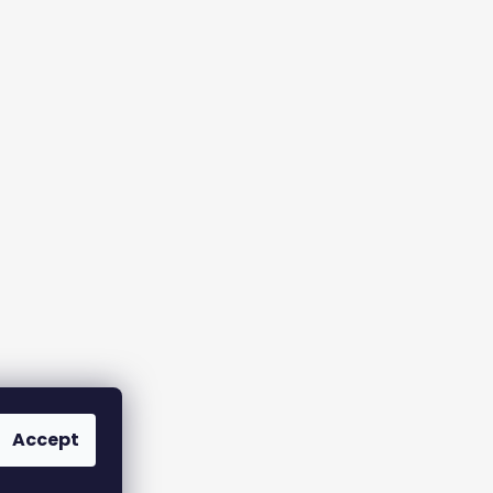
Accept
le |
Returns