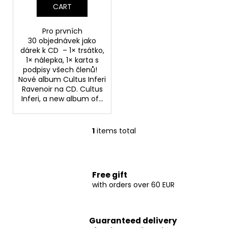
t
c
CART
o
s
m
Pro prvních
m
30 objednávek jako
e
dárek k CD – 1× trsátko,
n
1× nálepka, 1× karta s
podpisy všech členů!
d
Nové album Cultus Inferi
Ravenoir na CD. Cultus
Inferi, a new album of...
KRABATHOR
-
THE
WAY
1
items total
L
OF
i
PURE
DEATH
s
METAL
t
Free gift
€20,60
i
with orders over 60 EUR
n
g
c
Guaranteed delivery
o