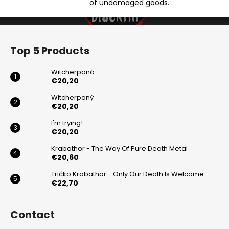
of undamaged goods.
n
t
F
r
o
o
Top 5 Products
l
o
s
t
Witcherpaná
e
€20,20
r
Witcherpaný
€20,20
I'm trying!
€20,20
Krabathor - The Way Of Pure Death Metal
€20,60
Tričko Krabathor - Only Our Death Is Welcome
€22,70
Contact