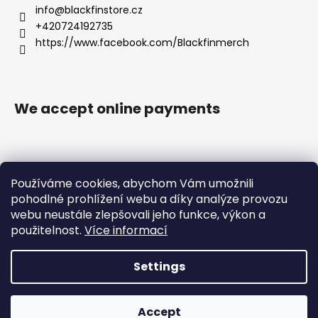
info
@
blackfinstore.cz
+420724192735
https://www.facebook.com/Blackfinmerch
We accept online payments
Používáme cookies, abychom Vám umožnili
pohodlné prohlížení webu a díky analýze provozu
webu neustále zlepšovali jeho funkce, výkon a
Privacy Policy |
Terms and Conditions |
Care Instructions for Printed Textile |
Returns
použitelnost.
Více informací
Settings
Created by Shoptet
Copyright 2026
Blackfin Merchandise
. All rights
Accept
reserved.