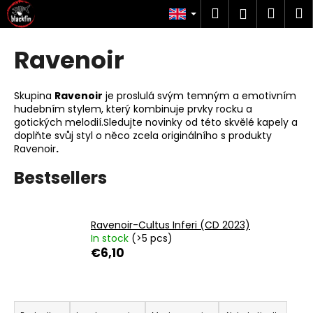
C
Skip
Search
Shop
M
Login
to
a
content
Back
Back
cart
r
Ravenoir
t
W
h
Skupina
Ravenoir
je proslulá svým temným a emotivním
a
hudebním stylem, který kombinuje prvky rocku a
gotických melodií.Sledujte novinky od této skvělé kapely a
t
doplňte svůj styl o něco zcela originálního s produkty
a
Ravenoir
.
r
Bestsellers
e
y
o
Ravenoir-Cultus Inferi (CD 2023)
u
In stock
(>5 pcs)
€6,10
l
o
o
P
k