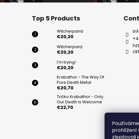
F
o
Top 5 Products
Cont
o
t
Witcherpaná
inf
e
€20,20
+4
r
ht
Witcherpaný
ck
€20,20
I'm trying!
€20,20
Krabathor - The Way Of
Pure Death Metal
€20,70
Tričko Krabathor - Only
Our Death Is Welcome
€22,70
Používáme
Privacy Po
prohlížení
zlepšovali 