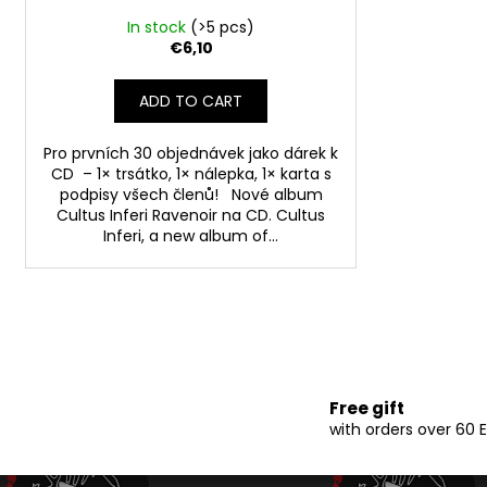
c
t
In stock
(>5 pcs)
€6,10
s
ADD TO CART
Pro prvních 30 objednávek jako dárek k
CD – 1× trsátko, 1× nálepka, 1× karta s
podpisy všech členů! Nové album
Cultus Inferi Ravenoir na CD. Cultus
Inferi, a new album of...
Free gift
with orders over 60 