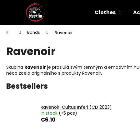
C
Skip
to
a
Clothes
Ac
content
Back
Back
r
shopping
shopping
t
W
Home
Bands
Ravenoir
Ravenoir
Skupina
Ravenoir
je proslulá svým temným a emotivním hudeb
něco zcela originálního s produkty Ravenoir
.
Bestsellers
Ravenoir-Cultus Inferi (CD 2023)
In stock
(>5 pcs)
€6,10
WITCHERPANÁ