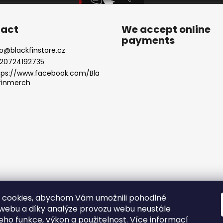
c
o
n
act
We accept online
t
payments
r
o
@
blackfinstore.cz
o
20724192735
l
tps://www.facebook.com/Bla
s
finmerch
 cookies, abychom Vám umožnili pohodlné
licy |
Terms and Conditions |
Care Instructions for Printed Texti
 webu a díky analýze provozu webu neustále
jeho funkce, výkon a použitelnost.
Více informací