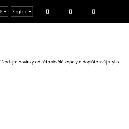
Search
Login
Shopping
Řemesla
Contact us
UR
English
cart
edujte novinky od této skvělé kapely a doplňte svůj styl o