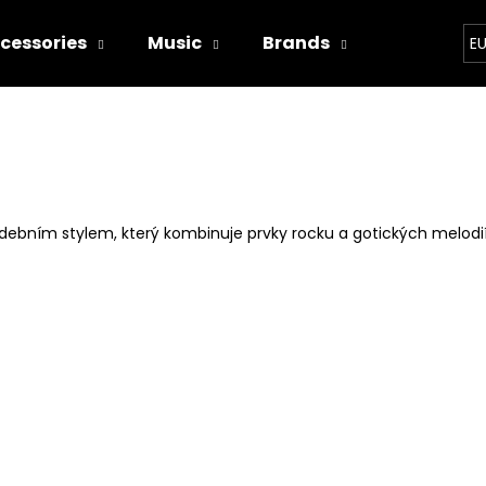
cessories
Music
Brands
Bands
E
hat are you looking for?
SEARCH
ním stylem, který kombinuje prvky rocku a gotických melodií.Sl
We recommend
WITCHERPANÝ
I'M TRYING!