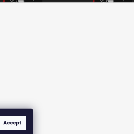
Accept
le |
Returns