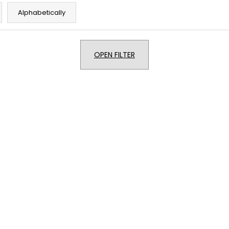
€20,20
€20,20
Alphabetically
OPEN FILTER