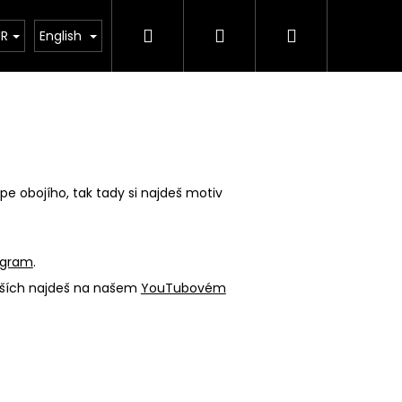
Search
Login
Shopping
Řemesla
Contact us
UR
English
cart
pe obojího, tak tady si najdeš motiv
agram
.
alších najdeš na našem
YouTubovém