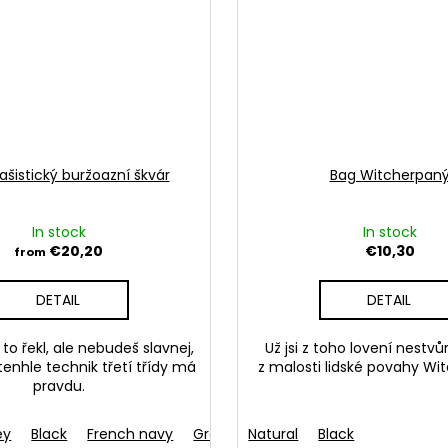
ašistický buržoazní škvár
Bag Witcherpan
In stock
In stock
€20,20
€10,30
from
DETAIL
DETAIL
 to řekl, ale nebudeš slavnej,
Už jsi z toho lovení nestvů
enhle technik třetí třídy má
z malosti lidské povahy Wi
pravdu.
ey
Black
French navy
Green
Natural
Aqua blue
Black
Light blue
R