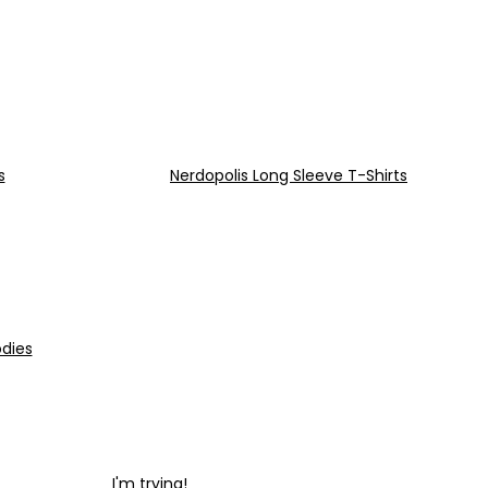
s
Nerdopolis Long Sleeve T-Shirts
odies
I'm trying!