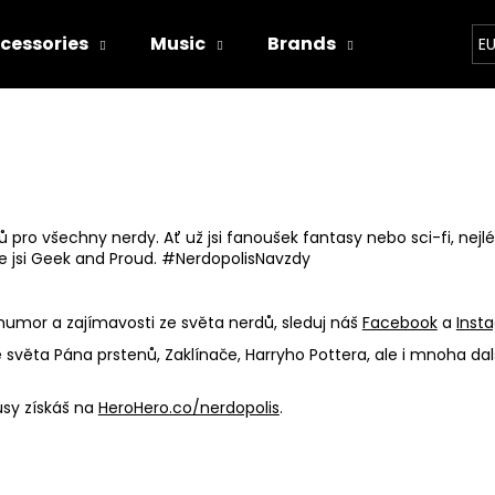
cessories
Music
Brands
Bands
E
hat are you looking for?
SEARCH
 pro všechny nerdy. Ať už jsi fanoušek fantasy nebo sci-fi, nejlé
že jsi Geek and Proud. #NerdopolisNavzdy
We recommend
humor a zajímavosti ze světa nerdů, sleduj náš
Facebook
a
Inst
e světa Pána prstenů, Zaklínače, Harryho Pottera, ale i mnoha d
usy získáš na
HeroHero.co/nerdopolis
.
WITCHERPANÝ
I'M TRYING!