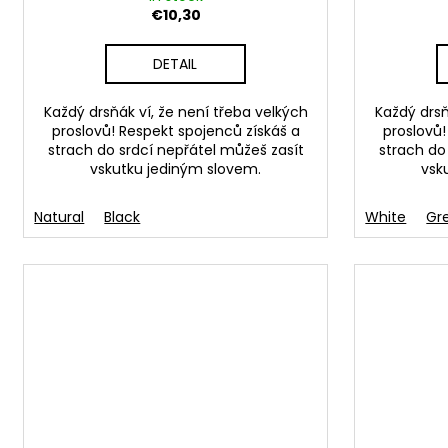
€10,30
DETAIL
Každý drsňák ví, že není třeba velkých
Každý drsň
proslovů! Respekt spojenců získáš a
proslovů!
strach do srdcí nepřátel můžeš zasít
strach do
vskutku jediným slovem.
vsk
Natural
Black
White
Gr