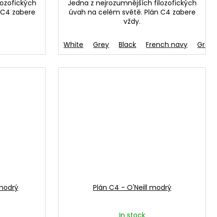
lozofických
Jedna z nejrozumnějších filozofických
 C4 zabere
úvah na celém světě. Plán C4 zabere
vždy.
Oranžová
White
Grey
Black
French navy
Gree
 modrý
Plán C4 - O'Neill modrý
In stock