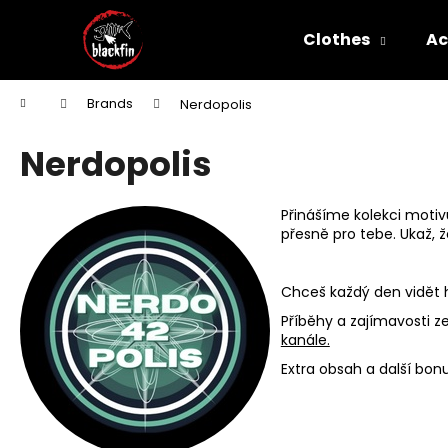
C
Skip
to
a
Clothes
Ac
content
Back
Back
r
shopping
shopping
t
W
Home
Brands
Nerdopolis
Nerdopolis
Přinášíme kolekci motivů
přesně pro tebe. Ukaž, 
Chceš každý den vidět 
Příběhy a zajímavosti z
kanále.
Extra obsah a další bon
WITCHERPANÁ