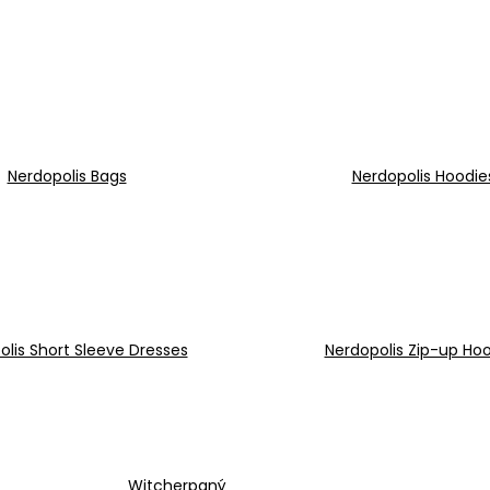
€20,20
€20,20
Nerdopolis Bags
Nerdopolis Hoodie
olis Short Sleeve Dresses
Nerdopolis Zip-up Ho
Witcherpaný