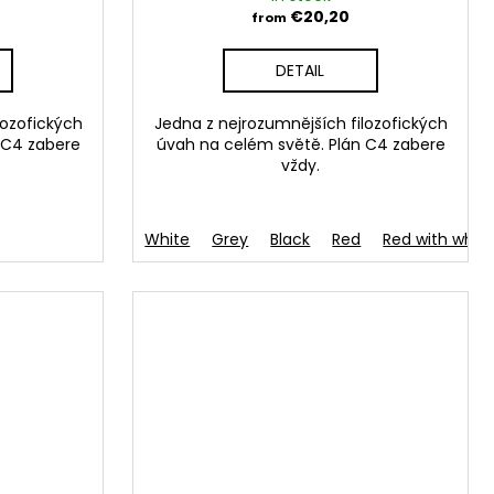
€20,20
from
DETAIL
lozofických
Jedna z nejrozumnějších filozofických
 C4 zabere
úvah na celém světě. Plán C4 zabere
vždy.
 blue
Růžová
Oranžová
White
Grey
Black
Red
Red with whit