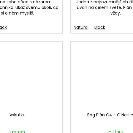
 na sebe něco s názorem
Jedna z nejrozumnějších fi
chnika. Ukaž svému okolí, co
úvah na celém světě. Plán
si o něm myslíš.
vždy.
lack
Light blue
Růžová-černý text
Natural
Růžová-bílý text
Black
Růžová
Vskutku
Bag Plán C4 - O'Neill
In stock
In stock