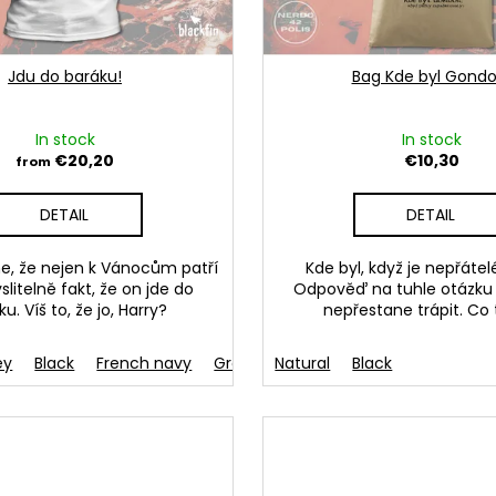
Jdu do baráku!
Bag Kde byl Gondo
In stock
In stock
€20,20
€10,30
from
DETAIL
DETAIL
me, že nejen k Vánocům patří
Kde byl, když je nepřátelé
itelně fakt, že on jde do
Odpověď na tuhle otázku 
u. Víš to, že jo, Harry?
nepřestane trápit. Co
ey
Black
French navy
Green
Natural
Aqua blue
Black
Light blue
R