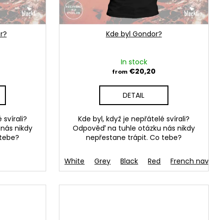
r?
Kde byl Gondor?
In stock
€20,20
from
DETAIL
 svírali?
Kde byl, když je nepřátelé svírali?
nás nikdy
Odpověď na tuhle otázku nás nikdy
 tebe?
nepřestane trápit. Co tebe?
ůžová-černý text
White
Růžová-bílý text
Grey
Black
Růžová
Red
Oranžová
French navy