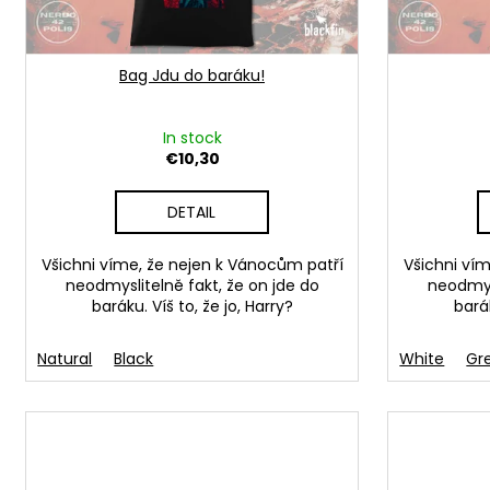
r
o
d
Bag Jdu do baráku!
u
c
t
In stock
€10,30
s
DETAIL
Všichni víme, že nejen k Vánocům patří
Všichni ví
neodmyslitelně fakt, že on jde do
neodmysl
baráku. Víš to, že jo, Harry?
barák
Natural
Black
White
Gr