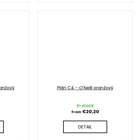
ranžový
Plán C4 - O'Neill oranžový
In stock
€20,20
from
DETAIL