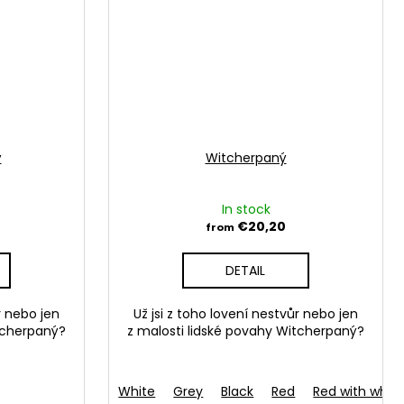
ý
Witcherpaný
In stock
€20,20
from
DETAIL
r nebo jen
Už jsi z toho lovení nestvůr nebo jen
tcherpaný?
z malosti lidské povahy Witcherpaný?
ůžová-černý text
White
Růžová-bílý text
Grey
Black
Růžová
Red
Oranžová
Red with whit