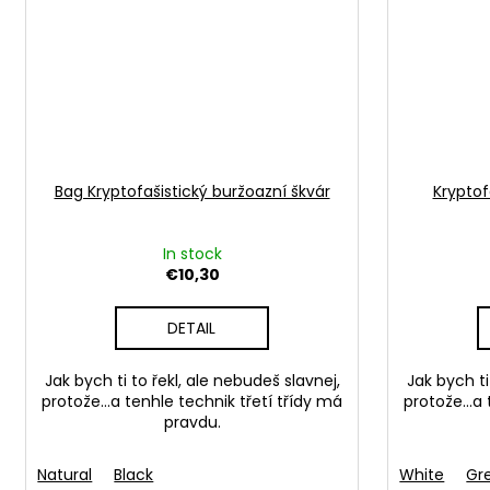
Bag Kryptofašistický buržoazní škvár
Kryptof
In stock
€10,30
DETAIL
Jak bych ti to řekl, ale nebudeš slavnej,
Jak bych ti
protože…a tenhle technik třetí třídy má
protože…a t
pravdu.
Natural
Black
White
Gr