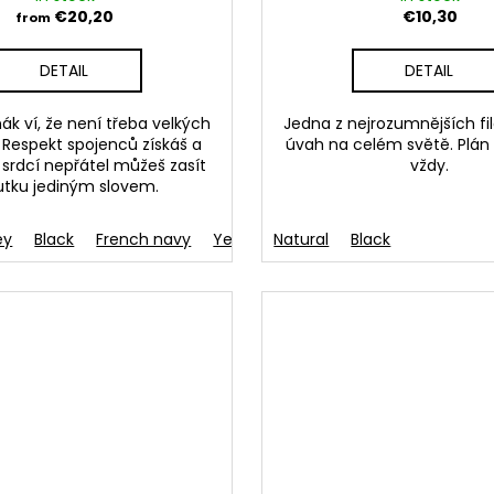
€20,20
€10,30
from
DETAIL
DETAIL
ák ví, že není třeba velkých
Jedna z nejrozumnějších fi
 Respekt spojenců získáš a
úvah na celém světě. Plán
 srdcí nepřátel můžeš zasít
vždy.
utku jediným slovem.
ey
Black
French navy
Yellow
Natural
Green
Black
Aqua blue
Light