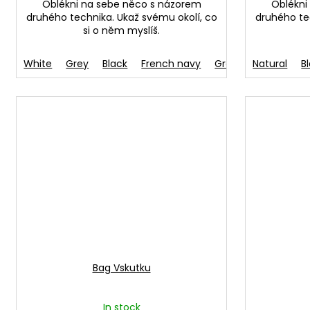
Oblékni na sebe něco s názorem
Oblékni
druhého technika. Ukaž svému okolí, co
druhého te
si o něm myslíš.
White
Grey
Black
French navy
Green
Natural
Aqua blue
B
Bag Vskutku
In stock