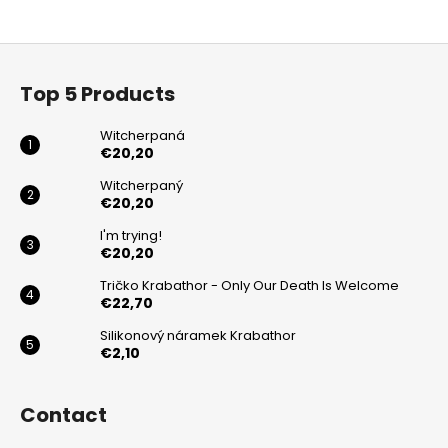
c
i
o
s
F
m
t
m
o
i
Top 5 Products
e
n
o
n
g
t
Witcherpaná
d
c
e
€20,20
o
r
Witcherpaný
n
WITCHERPANÝ
€20,20
t
€20,20
r
I'm trying!
€20,20
o
l
Tričko Krabathor - Only Our Death Is Welcome
s
€22,70
Silikonový náramek Krabathor
€2,10
Contact