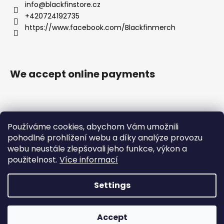
info
@
blackfinstore.cz
+420724192735
https://www.facebook.com/Blackfinmerch
We accept online payments
Používáme cookies, abychom Vám umožnili
pohodlné prohlížení webu a díky analýze provozu
webu neustále zlepšovali jeho funkce, výkon a
Privacy Policy |
Terms and Conditions |
použitelnost.
Více informací
Care Instructions for Printed Textile |
Returns
Settings
Created by Shoptet
Copyright 2026
Blackfin Merchandise
. All rights
Accept
reserved.