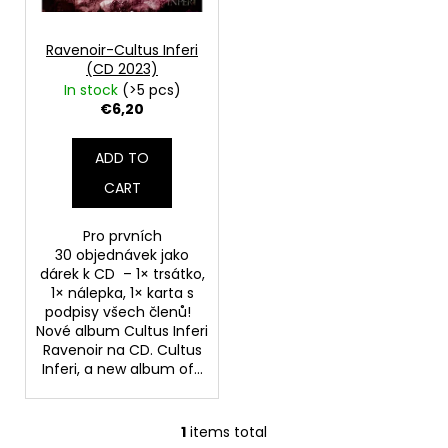
f
r
i
p
t
n
r
Ravenoir-Cultus Inferi
i
(CD 2023)
g
o
In stock
(>5 pcs)
n
f
d
€6,20
g
o
u
r
c
ADD TO
?
t
CART
s
Pro prvních
30 objednávek jako
dárek k CD – 1× trsátko,
SEARCH
1× nálepka, 1× karta s
podpisy všech členů!
Nové album Cultus Inferi
Ravenoir na CD. Cultus
W
Inferi, a new album of...
e
r
1
items total
e
L