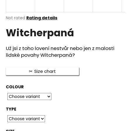
i
n
The
Not rated
Rating details
g
average
f
Witcherpaná
product
rating
o
is
r
0,0
Už jsi z toho lovení nestvůr nebo jen z malosti
out
?
lidské povahy Witcherpaná?
of
5
stars.
Size chart
SEARCH
COLOUR
W
TYPE
e
r
e