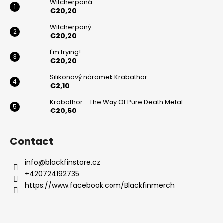
t
Witcherpaná
e
€20,20
r
Witcherpaný
€20,20
I'm trying!
€20,20
Silikonový náramek Krabathor
€2,10
Krabathor - The Way Of Pure Death Metal
€20,60
Contact
info
@
blackfinstore.cz
+420724192735
https://www.facebook.com/Blackfinmerch