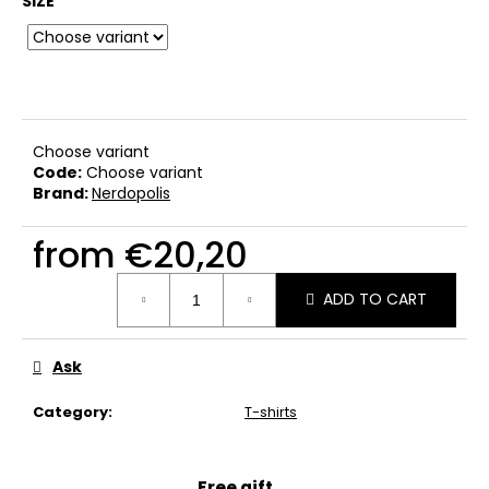
SIZE
c
o
m
m
e
n
Choose variant
d
Code:
Choose variant
Brand:
Nerdopolis
I'M
TRYING!
from
€20,20
€20,20
Measure
ADD TO CART
price:
Ask
Category
:
T-shirts
Free gift