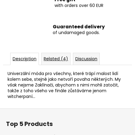
with orders over 60 EUR
Guaranteed delivery
of undamaged goods.
Description
Related (4)
Discussion
Univerzální móda pro všechny, které trápí malost lidí
kolem sebe, stejně jako netvoří povaha některých. My
však nejsme Zaklínači, abychom s nimi mohli zatočit,
takže z toho všeho ve finále zůstáváme jenom
witcherpaní…
F
o
Top 5 Products
o