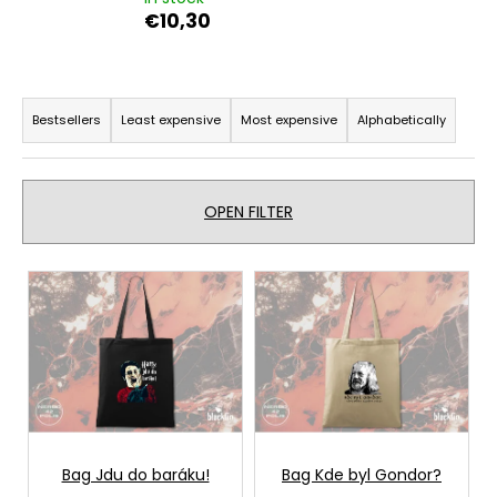
€10,30
i
n
g
P
f
r
Bestsellers
Least expensive
Most expensive
Alphabetically
o
o
r
d
?
u
OPEN FILTER
c
t
L
s
i
SEARCH
o
s
r
t
t
o
i
W
f
e
n
p
r
g
r
Bag Jdu do baráku!
Bag Kde byl Gondor?
e