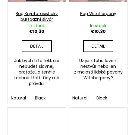
Bag Kryptofašistický
Bag Witcherpaný
buržoazní škvár
In stock
In stock
€10,30
€10,30
DETAIL
DETAIL
Jak bych ti to řekl, ale
Už jsi z toho lovení
nebudeš slavnej,
nestvůr nebo jen
protože…a tenhle
z malosti lidské povahy
technik třetí třídy má
Witcherpaný?
pravdu.
Natural
Black
Natural
Black