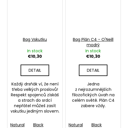
Bag Vskutku
Bag Plán C4 - O'Neill
modrý
In stock
In stock
€10,30
€10,30
DETAIL
DETAIL
Každý drsňák ví, že není
Jedna
třeba velkých proslovů!
z nejrozumnějších
Respekt spojenců získáš
filozofických úvah na
a strach do srdcí
celém světě. Plán C4
nepřátel můžeš zasít
zabere vždy.
vskutku jediným slovem.
Natural
Black
Natural
Black