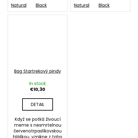
Natural
Black
Natural
Black
Bag Startrekový pindy
In stock
€10,30
DETAIL
Když se potká živoucí
meme s nesmrtelnou
červenotrpaslíkovskou
hláškou, vznikne z toho