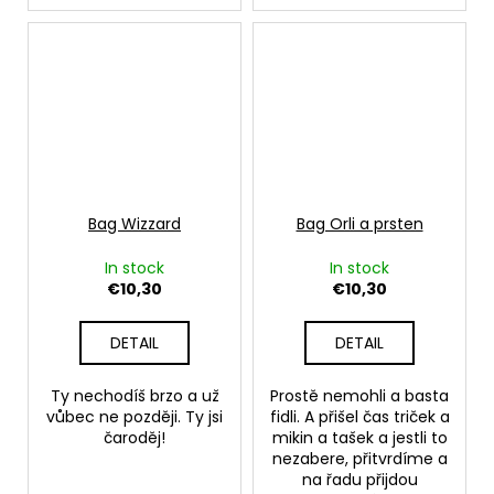
Bag Wizzard
Bag Orli a prsten
In stock
In stock
€10,30
€10,30
DETAIL
DETAIL
Ty nechodíš brzo a už
Prostě nemohli a basta
vůbec ne později. Ty jsi
fidli. A přišel čas triček a
čaroděj!
mikin a tašek a jestli to
nezabere, přitvrdíme a
na řadu přijdou