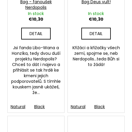
Bag - fanoušek
Bag Deus vult!
Nerdopolis
In stock
In stock
€10,30
€10,30
DETAIL
DETAIL
Jsi fanda Libo-Wana a
Křižáci a křižačky všech
Honzíka, tedy dvou duší
zemí, spojme se, neb
projektu Nerdopolis?
Nerdopolis...teda Bůh si
Chceš to dát i najevo a
to žádá!
přihlásit se tak hrdě ke
kmeni jejich
podporovatelů. S tímhle
kouskem jasně ukážeš,
že...
Natural
Black
Natural
Black