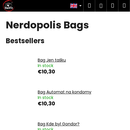
C
Skip
Search
Shop
M
Login
to
a
content
Back
Back
cart
r
Nerdopolis Bags
t
W
h
Bestsellers
a
t
a
Bag Jen tašku
In stock
r
€10,30
e
y
o
Bag Automat na kondomy
In stock
u
€10,30
l
o
o
Bag Kde byl Gondor?
k
In stock