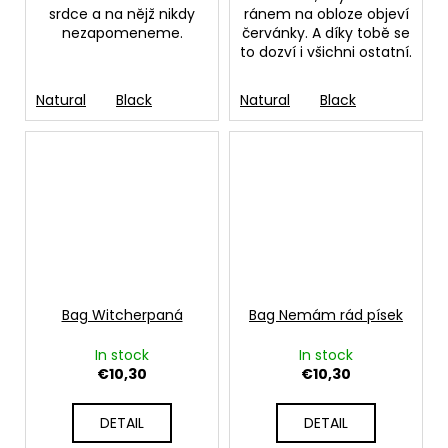
srdce a na nějž nikdy
ránem na obloze objeví
nezapomeneme.
červánky. A díky tobě se
to dozví i všichni ostatní.
Natural
Black
Natural
Black
Bag Witcherpaná
Bag Nemám rád písek
In stock
In stock
€10,30
€10,30
DETAIL
DETAIL