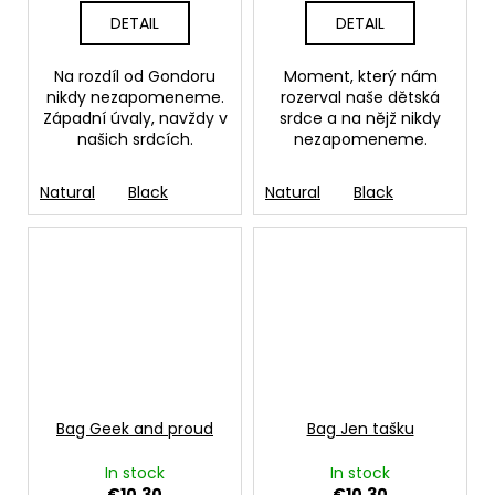
DETAIL
DETAIL
Na rozdíl od Gondoru
Moment, který nám
nikdy nezapomeneme.
rozerval naše dětská
Západní úvaly, navždy v
srdce a na nějž nikdy
našich srdcích.
nezapomeneme.
Natural
Black
Natural
Black
Bag Geek and proud
Bag Jen tašku
In stock
In stock
€10,30
€10,30