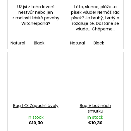
Už jsi z toho lovení
Léto, slunce, pláže...a
nestvůr nebo jen
písek všude! Nemáš rád
z malosti lidské povahy
písek? Je hrubý, tvrdý a
Witcherpaná?
rozčiluje tě. Dostane se
všude… Chápeme...
Natural
Black
Natural
Black
Bag I <3 Západní úvaly
Bag V bažinách
smutku
In stock
In stock
€10,30
€10,30