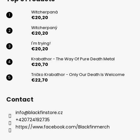
l
o
s
t
Witcherpaná
e
€20,20
r
Witcherpaný
€20,20
I'm trying!
€20,20
Krabathor - The Way Of Pure Death Metal
€20,70
Tričko Krabathor - Only Our Death Is Welcome
€22,70
Contact
info
@
blackfinstore.cz
+420724192735
https://www.facebook.com/Blackfinmerch