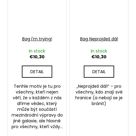
Bag I'm trying!
Bag Neprojdeš dál
In stock
In stock
€10,30
€10,30
DETAIL
DETAIL
Tenhle motiv je tu pro
„Neprojdeš dál!“ – pro
všechny, kteří nejen
všechny, kdo znají své
věří, že v každém z nás
hranice (a nebojí se je
dříme vědec, který
bránit)
může být součástí
mezinárodní výpravy do
jiné galaxie, ale hlavně
pro všechny, kteří vždy...