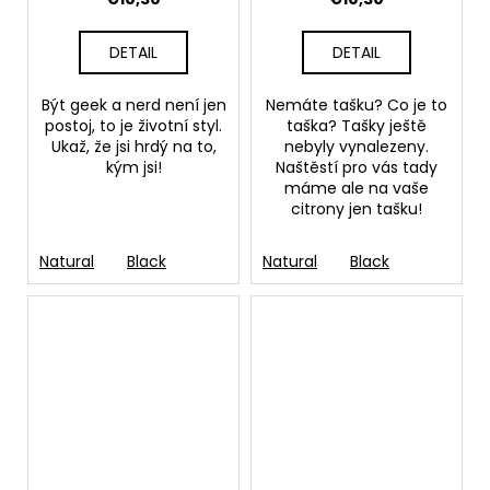
DETAIL
DETAIL
Být geek a nerd není jen
Nemáte tašku? Co je to
postoj, to je životní styl.
taška? Tašky ještě
Ukaž, že jsi hrdý na to,
nebyly vynalezeny.
kým jsi!
Naštěstí pro vás tady
máme ale na vaše
citrony jen tašku!
Natural
Black
Natural
Black