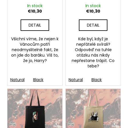
o
c
In stock
In stock
o
d
€10,30
€10,30
m
u
m
c
DETAIL
DETAIL
e
t
n
s
Všichni víme, že nejen k
Kde byl, když je
d
Vánocům patří
nepřátelé svírali?
neodmyslitelně fakt, že
Odpověď na tuhle
on jde do baráku. Víš to,
otázku nás nikdy
WITCHERPANÁ
že jo, Harry?
nepřestane trápit. Co
€20,20
tebe?
Natural
Black
Natural
Black